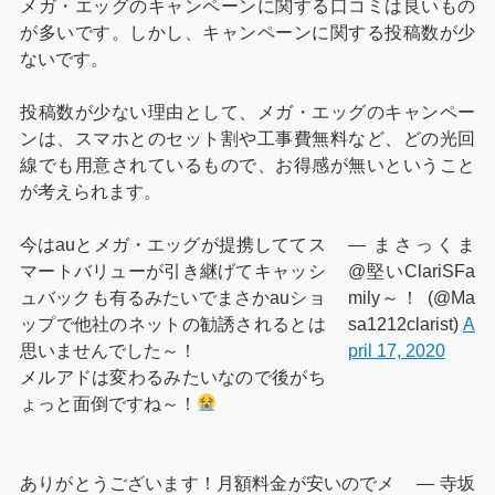
メガ・エッグのキャンペーンに関する口コミは良いもの
が多いです。しかし、キャンペーンに関する投稿数が少
ないです。
投稿数が少ない理由として、メガ・エッグのキャンペー
ンは、スマホとのセット割や工事費無料など、どの光回
線でも用意されているもので、お得感が無いということ
が考えられます。
今はauとメガ・エッグが提携しててス
— まさっくま
マートバリューが引き継げてキャッシ
@堅いClariSFa
ュバックも有るみたいでまさかauショ
mily～！ (@Ma
ップで他社のネットの勧誘されるとは
sa1212clarist)
A
思いませんでした～！
pril 17, 2020
メルアドは変わるみたいなので後がち
ょっと面倒ですね～！
ありがとうございます！月額料金が安いのでメ
— 寺坂