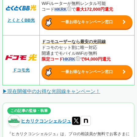
WiFiルーターが無料レンタル可能
コード
HKRK
で
最大172,000円還元
とくとくBB光
一番お得なキャンペーン窓口
ドコモユーザーなら最安の光回線
ドコモのセット割に唯一対応
開通までモバイルWiFiが無料
限定コード
HKRK
で84,000円還元
ドコモ光
一番お得なキャンペーン窓口
▶現在開催中のお得な光回線キャンペーン！
この記事の監修・執筆
ヒカリクコンシェルジュ
『ヒカリクコンシェルジュ』は、プロの相談員が無料でお客さまに