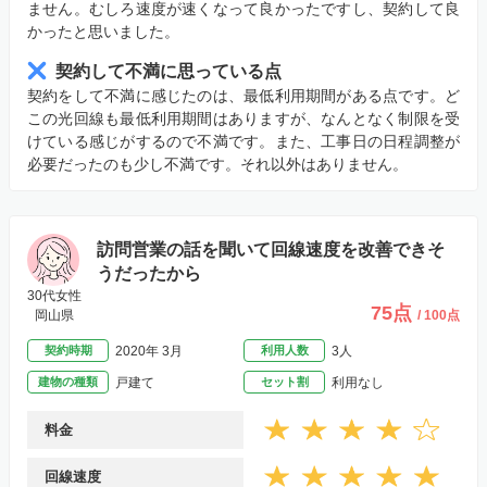
ません。むしろ速度が速くなって良かったですし、契約して良
かったと思いました。
契約して不満に思っている点
契約をして不満に感じたのは、最低利用期間がある点です。ど
この光回線も最低利用期間はありますが、なんとなく制限を受
けている感じがするので不満です。また、工事日の日程調整が
必要だったのも少し不満です。それ以外はありません。
訪問営業の話を聞いて回線速度を改善できそ
うだったから
30代女性
75点
岡山県
/ 100点
契約時期
2020年 3月
利用人数
3人
建物の種類
戸建て
セット割
利用なし
料金
回線速度