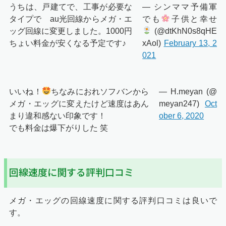
うちは、戸建てで、工事が必要な
— シンママ予備軍
タイプで au光回線からメガ・エ
でも
子供と幸せ
ッグ回線に変更しました。1000円
(@dtKhN0s8qHE
ちょい料金が安くなる予定です♪
xAol)
February 13, 2
021
いいね！
ちなみにおれソフバンから
— H.meyan (@
メガ・エッグに変えたけど速度はあん
meyan247)
Oct
まり違和感ない印象です！
ober 6, 2020
でも料金は爆下がりした 笑
回線速度に関する評判口コミ
メガ・エッグの回線速度に関する評判口コミは良いで
す。