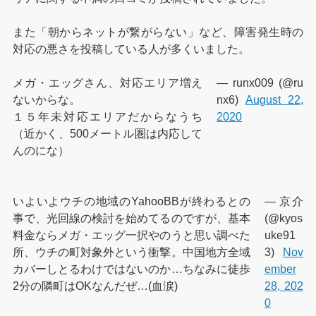
また「朝からネットが繋がらない」など、障害発生時の
対応の悪さを投稿している人が多くいました。
メガ・エッグさん、対応エリア増え
— runx009 (@ru
ないからな。
nx6)
August 22,
１５年未対応エリアだからなうち
2020
（近かく、500メートル圏は内応して
んのにな）
いよいよウチの地域のYahooBBが終わるとの
— 京介
事で、光回線の検討を始めてるのですが、基本
(@kyos
料金ならメガ・エッグ一択やのうと思い調べた
uke91
所、ウチの町対象外という衝撃。中国地方全域
3)
Nov
カバーしとるわけではないのか…ちなみに徒歩
ember
2分の隣町はOKなんだぜ…(血涙)
28, 202
0