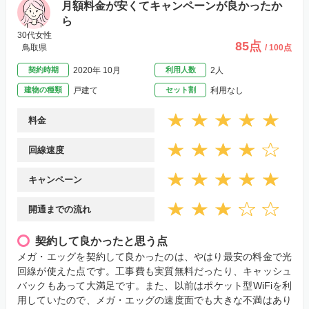
月額料金が安くてキャンペーンが良かったか
ら
30代女性
85点
鳥取県
/ 100点
契約時期
2020年 10月
利用人数
2人
建物の種類
戸建て
セット割
利用なし
料金
回線速度
キャンペーン
開通までの流れ
契約して良かったと思う点
メガ・エッグを契約して良かったのは、やはり最安の料金で光
回線が使えた点です。工事費も実質無料だったり、キャッシュ
バックもあって大満足です。また、以前はポケット型WiFiを利
用していたので、メガ・エッグの速度面でも大きな不満はあり