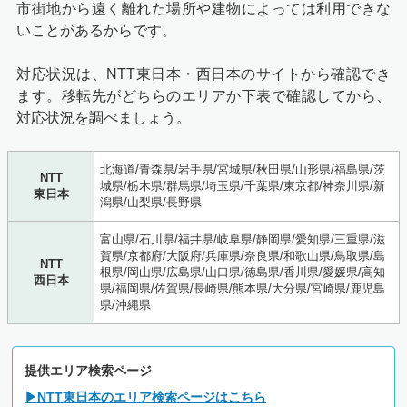
市街地から遠く離れた場所や建物によっては利用できな
いことがあるからです。
対応状況は、NTT東日本・西日本のサイトから確認でき
ます。移転先がどちらのエリアか下表で確認してから、
対応状況を調べましょう。
北海道/青森県/岩手県/宮城県/秋田県/山形県/福島県/茨
NTT
城県/栃木県/群馬県/埼玉県/千葉県/東京都/神奈川県/新
東日本
潟県/山梨県/長野県
富山県/石川県/福井県/岐阜県/静岡県/愛知県/三重県/滋
賀県/京都府/大阪府/兵庫県/奈良県/和歌山県/鳥取県/島
NTT
根県/岡山県/広島県/山口県/徳島県/香川県/愛媛県/高知
西日本
県/福岡県/佐賀県/長崎県/熊本県/大分県/宮崎県/鹿児島
県/沖縄県
提供エリア検索ページ
▶NTT東日本のエリア検索ページはこちら