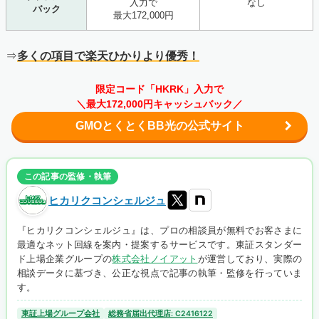
入力で
なし
バック
最大172,000円
⇒
多くの項目で
楽天ひかりより優秀！
限定コード「HKRK」入力で
＼最大172,000円キャッシュバック／
GMOとくとくBB光の公式サイト
この記事の監修・執筆
ヒカリクコンシェルジュ
『ヒカリクコンシェルジュ』は、プロの相談員が無料でお客さまに
最適なネット回線を案内・提案するサービスです。東証スタンダー
ド上場企業グループの
株式会社ノイアット
が運営しており、実際の
相談データに基づき、公正な視点で記事の執筆・監修を行っていま
す。
東証上場グループ会社
総務省届出代理店: C2416122