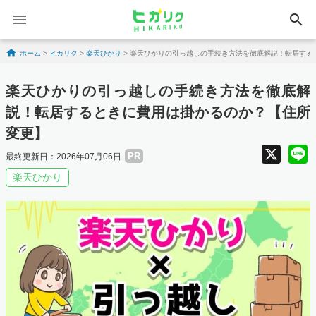
search
Skip to content
ホーム
>
ヒカリク
>
楽天ひかり
>
楽天ひかりの引っ越しの手続き方法を徹底解説！転居する
楽天ひかりの引っ越しの手続き方法を徹底解
説！転居するときに費用は掛かるのか？【住所
変更】
X
PR
最終更新日：2026年07月06日
楽天ひかり