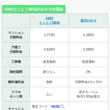
GMOとくとくBB光のおすすめ理由
GMO
楽天ひかり
とくとくBB光
マンション
3,773円
4,180円
月額料金
戸建て
4,818円
5,280円
月額料金
工事費
実質無料
実質無料
契約期間
縛りなし
2年
解約違約金
無料
月額料金の1ヶ月分
スマホ
楽天モバイル
なし
セット割
毎月1,000pt還元
限定コード「
HKRK
」
キャッシュ