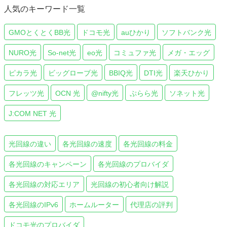
人気のキーワード一覧
GMOとくとくBB光
ドコモ光
auひかり
ソフトバンク光
NURO光
So-net光
eo光
コミュファ光
メガ・エッグ
ピカラ光
ビッグローブ光
BBIQ光
DTI光
楽天ひかり
フレッツ光
OCN 光
@nifty光
ぷらら光
ソネット光
J:COM NET 光
光回線の違い
各光回線の速度
各光回線の料金
各光回線のキャンペーン
各光回線のプロバイダ
各光回線の対応エリア
光回線の初心者向け解説
各光回線のIPv6
ホームルーター
代理店の評判
ドコモ光のプロバイダ