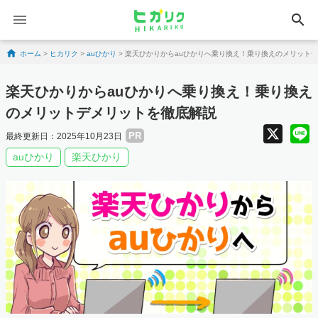
search
Skip to content
ホーム
>
ヒカリク
>
auひかり
>
楽天ひかりからauひかりへ乗り換え！乗り換えのメリット
楽天ひかりからauひかりへ乗り換え！乗り換え
のメリットデメリットを徹底解説
X
PR
最終更新日：2025年10月23日
auひかり
楽天ひかり