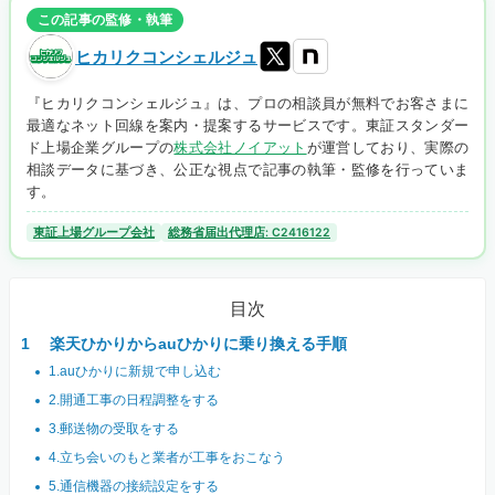
この記事の監修・執筆
ヒカリクコンシェルジュ
『ヒカリクコンシェルジュ』は、プロの相談員が無料でお客さまに
最適なネット回線を案内・提案するサービスです。東証スタンダー
ド上場企業グループの
株式会社ノイアット
が運営しており、実際の
相談データに基づき、公正な視点で記事の執筆・監修を行っていま
す。
東証上場グループ会社
総務省届出代理店: C2416122
目次
楽天ひかりからauひかりに乗り換える手順
1.auひかりに新規で申し込む
2.開通工事の日程調整をする
3.郵送物の受取をする
4.立ち会いのもと業者が工事をおこなう
5.通信機器の接続設定をする