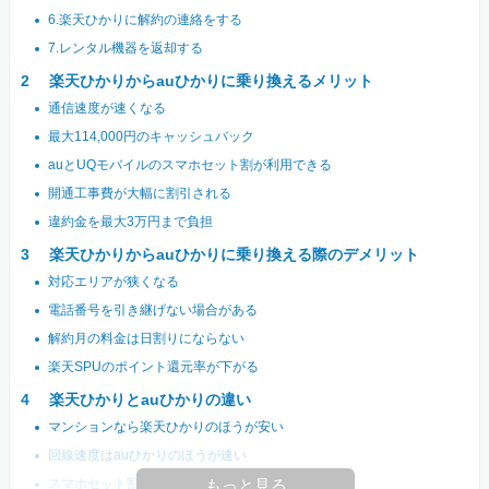
6.楽天ひかりに解約の連絡をする
7.レンタル機器を返却する
楽天ひかりからauひかりに乗り換えるメリット
通信速度が速くなる
最大114,000円のキャッシュバック
auとUQモバイルのスマホセット割が利用できる
開通工事費が大幅に割引される
違約金を最大3万円まで負担
楽天ひかりからauひかりに乗り換える際のデメリット
対応エリアが狭くなる
電話番号を引き継げない場合がある
解約月の料金は日割りにならない
楽天SPUのポイント還元率が下がる
楽天ひかりとauひかりの違い
マンションなら楽天ひかりのほうが安い
回線速度はauひかりのほうが速い
スマホセット割はauひかりのほうがお得
もっと見る