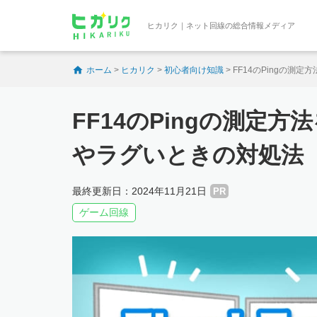
ヒカリク｜ネット回線の総合情報メディア
ホーム
>
ヒカリク
>
初心者向け知識
>
FF14のPingの
FF14のPingの測定
やラグいときの対処法
最終更新日：2024年11月21日
PR
ゲーム回線