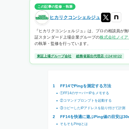
この記事の監修・執筆
ヒカリクコンシェルジュ
『ヒカリクコンシェルジュ』は、プロの相談員が無
証スタンダード上場企業グループの
株式会社ノイア
の執筆・監修を行っています。
東証上場グループ会社
総務省届出代理店: C2416122
FF14でPingを測定する方法
①FF14のサーバーIPをメモする
②コマンドプロンプトを起動する
③コピーしたIPアドレスを貼り付けて計測
FF14を快適に遊ぶPing値の目安は30
そもそもPingとは