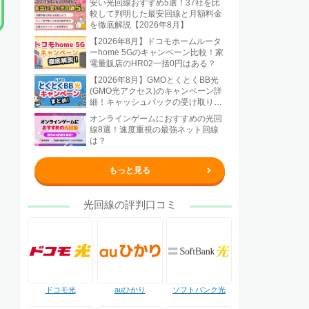
安い光回線おすすめ5選！37社を比
較して判明した最安回線と月額料金
を徹底解説【2026年8月】
【2026年8月】ドコモホームルータ
ーhome 5Gのキャンペーン比較！家
電量販店のHR02一括0円はある？
【2026年8月】GMOとくとくBB光
(GMO光アクセス)のキャンペーン詳
細！キャッシュバックの受け取り方
法も解説
オンラインゲームにおすすめの光回
線8選！速度重視の最強ネット回線
は？
もっと見る
光回線の評判口コミ
ドコモ光
auひかり
ソフトバンク光