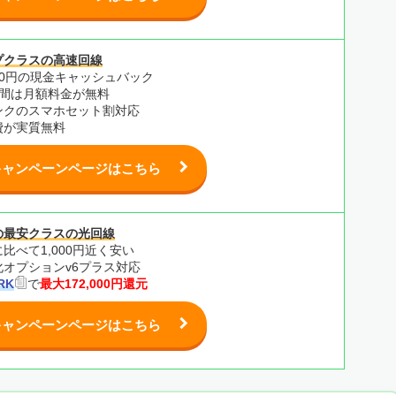
プクラスの高速回線
000円の現金キャッシュバック
月間は月額料金が無料
ンクのスマホセット割対応
費が実質無料
キャンペーンページはこちら
の最安クラスの光回線
比べて1,000円近く安い
化オプションv6プラス対応
RK
で
最大172,000円還元
キャンペーンページはこちら