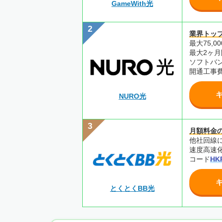
GameWith光
業界トッ
最大75,
最大2ヶ
ソフトバ
開通工事
NURO光
月額料金
他社回線に
速度高速
コード
HK
とくとくBB光