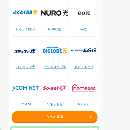
NURO光
とくとくBB光
eo光
コミュファ光
ビッグローブ光
メガ・エッグ
J:COM NET
ソネット光
home5g
もっと見る