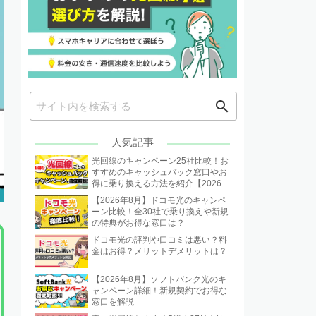
search
人気記事
光回線のキャンペーン25社比較！お
すすめのキャッシュバック窓口やお
得に乗り換える方法を紹介【2026年
8月】
【2026年8月】ドコモ光のキャンペ
ーン比較！全30社で乗り換えや新規
の特典がお得な窓口は？
ドコモ光の評判や口コミは悪い？料
金はお得？メリットデメリットは？
【2026年8月】ソフトバンク光のキ
ャンペーン詳細！新規契約でお得な
窓口を解説