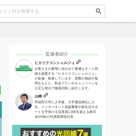
search
監修者紹介
ヒカリクコンシェルジュ
お客さまの要望に合わせて最適なネット回
線を提案する『ヒカリクコンシェルジュ』
が監修・執筆しています。実際の相談や疑
問をもとに、料金プランやキャンペーンを
Line
公正な視点で徹底比較し紹介します。
山崎
早稲田大学に入学後、大手通信商社に入
社。インターネット回線事業や新生活サポ
ートを手掛ける従業員1,000を超える株式
会社Wizの代表取締役社長。