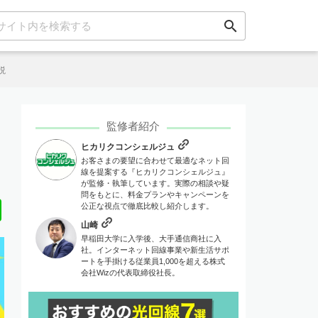
search
説
監修者紹介
ヒカリクコンシェルジュ
お客さまの要望に合わせて最適なネット回
線を提案する『ヒカリクコンシェルジュ』
が監修・執筆しています。実際の相談や疑
問をもとに、料金プランやキャンペーンを
Line
公正な視点で徹底比較し紹介します。
山崎
早稲田大学に入学後、大手通信商社に入
社。インターネット回線事業や新生活サポ
ートを手掛ける従業員1,000を超える株式
会社Wizの代表取締役社長。