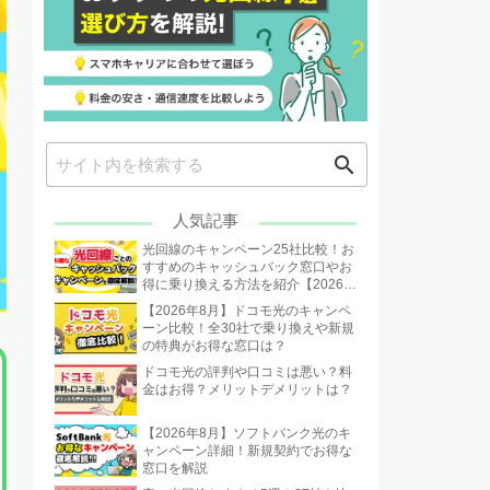
search
人気記事
光回線のキャンペーン25社比較！お
すすめのキャッシュバック窓口やお
得に乗り換える方法を紹介【2026年
8月】
【2026年8月】ドコモ光のキャンペ
ーン比較！全30社で乗り換えや新規
の特典がお得な窓口は？
ドコモ光の評判や口コミは悪い？料
金はお得？メリットデメリットは？
【2026年8月】ソフトバンク光のキ
ャンペーン詳細！新規契約でお得な
窓口を解説