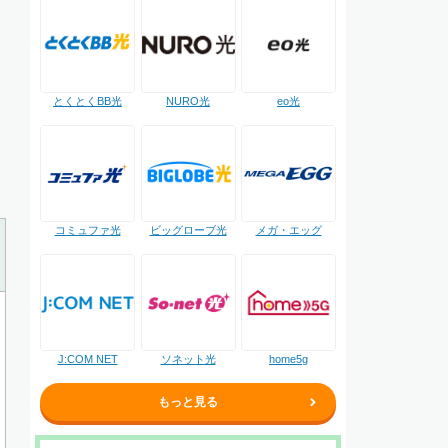
NURO光
とくとくBB光
eo光
コミュファ光
ビッグローブ光
メガ・エッグ
J:COM NET
ソネット光
home5g
もっと見る