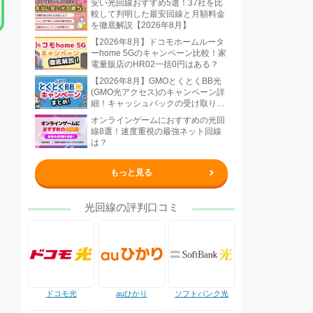
安い光回線おすすめ5選！37社を比
較して判明した最安回線と月額料金
を徹底解説【2026年8月】
【2026年8月】ドコモホームルータ
ーhome 5Gのキャンペーン比較！家
電量販店のHR02一括0円はある？
【2026年8月】GMOとくとくBB光
(GMO光アクセス)のキャンペーン詳
細！キャッシュバックの受け取り方
法も解説
オンラインゲームにおすすめの光回
線8選！速度重視の最強ネット回線
は？
もっと見る
光回線の評判口コミ
ドコモ光
auひかり
ソフトバンク光