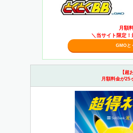
月額料
＼当サイト限定！最
GMOと
【超
月額料金が25