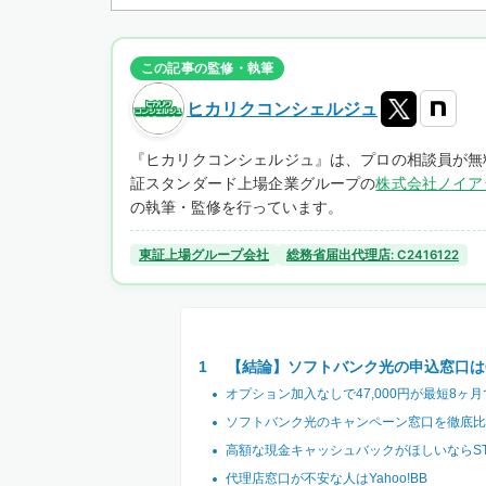
この記事の監修・執筆
ヒカリクコンシェルジュ
『ヒカリクコンシェルジュ』は、プロの相談員が無
証スタンダード上場企業グループの
株式会社ノイア
の執筆・監修を行っています。
東証上場グループ会社
総務省届出代理店: C2416122
【結論】ソフトバンク光の申込窓口は
オプション加入なしで47,000円が最短8
ソフトバンク光のキャンペーン窓口を徹底比
高額な現金キャッシュバックがほしいならST
代理店窓口が不安な人はYahoo!BB