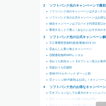
ソフトバンク光のキャンペーンで最初
ソフトバンク光のキャンペーンは大きく2つ
ソフトバンク光の公式キャンペーンはお得な
独自キャンペーンはプロバイダ代理店窓口か
重視することで選ぶ｜あなたにおすすめのキ
ソフトバンク光の公式キャンペーン解説
①工事費実質無料(新規/乗換/10ギガ)
②あんしん乗り換えキャンペーン
③開通前無料WiFiレンタル
④おうち割光セット【オプション加入が条件
⑤超おうち応援割
⑥Wi-Fiマルチパック ずーっと割
⑦メッシュWi-Fi最初はお試し！キャンペー
ソフトバンク光のお得なキャンペーン
①オプションなしでも最大のキャッシュバッ
②キャッシュバックの振り込みが早い
③キャッシュバックが受け取りやすい