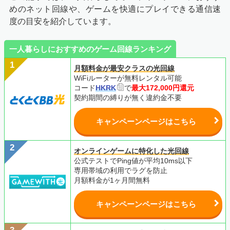
めのネット回線や、ゲームを快適にプレイできる通信速
度の目安を紹介しています。
一人暮らしにおすすめのゲーム回線ランキング
月額料金が最安クラスの光回線
WiFiルーターが無料レンタル可能
コード
HKRK
で
最大172,000円還元
契約期間の縛りが無く違約金不要
キャンペーンページはこちら
オンラインゲームに特化した光回線
公式テストでPing値が平均10ms以下
専用帯域の利用でラグを防止
月額料金が1ヶ月間無料
キャンペーンページはこちら