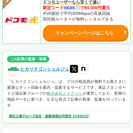
ドコモユーザーなら安くて速い
限定コード
HKRK
で84,000円還元
IPv6接続で平均300Mbpsの高速回線
高性能ルーターが無料レンタルできる
キャンペーンページはこちら
この記事の監修・執筆
ヒカリクコンシェルジュ
『ヒカリクコンシェルジュ』は、プロの相談員が無料でお客さまに
最適なネット回線を案内・提案するサービスです。東証スタンダー
ド上場企業グループの
株式会社ノイアット
が運営しており、実際の
相談データに基づき、公正な視点で記事の執筆・監修を行っていま
す。
東証上場グループ会社
総務省届出代理店: C2416122