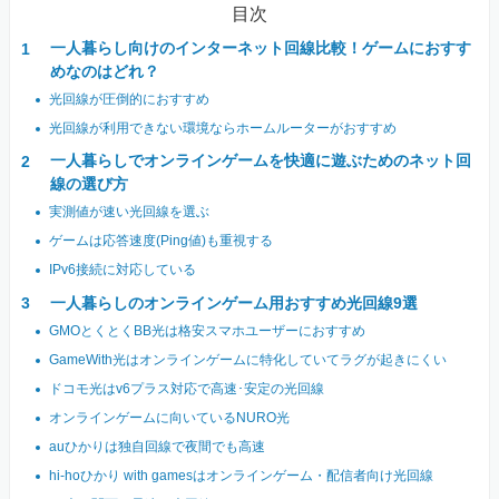
目次
一人暮らし向けのインターネット回線比較！ゲームにおすす
めなのはどれ？
光回線が圧倒的におすすめ
光回線が利用できない環境ならホームルーターがおすすめ
一人暮らしでオンラインゲームを快適に遊ぶためのネット回
線の選び方
実測値が速い光回線を選ぶ
ゲームは応答速度(Ping値)も重視する
IPv6接続に対応している
一人暮らしのオンラインゲーム用おすすめ光回線9選
GMOとくとくBB光は格安スマホユーザーにおすすめ
GameWith光はオンラインゲームに特化していてラグが起きにくい
ドコモ光はv6プラス対応で高速･安定の光回線
オンラインゲームに向いているNURO光
auひかりは独自回線で夜間でも高速
hi-hoひかり with gamesはオンラインゲーム・配信者向け光回線