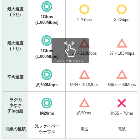
最大速度
(下り)
1Gbps
4.7Gbps
2.2Gbps
(1,000Mbps)
最大速度
(上り)
1Gbps
10～218Mbps
37～183Mbps
(1,000Mbps)
スクロールできます
平均速度
約44～180Mbps
約5.6～80Mbps
約300Mbps
ラグの
少なさ
(Ping値)
約50ms
約20ms
約55～70ms
光ファイバー
回線の種類
電波
電波
ケーブル