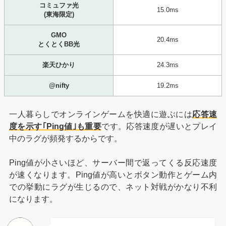
コミュファ光
15.0ms
(東海限定)
GMO
20.4ms
とくとくBB光
楽天ひかり
24.3ms
@nifty
19.2ms
一人暮らしでオンラインゲームを快適に遊ぶには
応答速
度を示す｢Ping値｣も重要
です。応答速度が遅いとプレイ
中のラグが頻発するからです。
Ping値が小さいほど、サーバー間で返ってくる反応速度
が速くなります。Ping値が高いとボタン動作とゲーム内
での挙動にラグが生じるので、ネット対戦がかなり不利
になります。