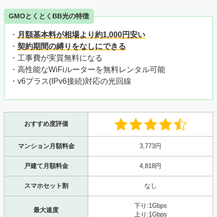
GMOとくとくBB光の特徴
・
月額基本料が相場より約1,000円安い
・
契約期間の縛りをなしにできる
・工事費が実質無料になる
・高性能なWiFiルーターを無料レンタル可能
・v6プラス(IPv6接続)対応の光回線
おすすめ度評価
マンション月額料金
3,773円
戸建て月額料金
4,818円
スマホセット割
なし
下り:1Gbps
最大速度
上り:1Gbps