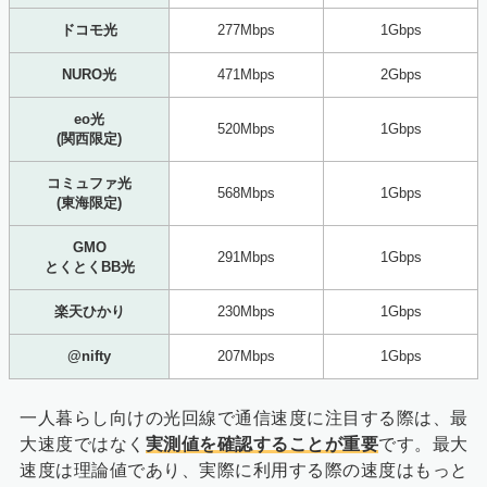
ドコモ光
277Mbps
1Gbps
NURO光
471Mbps
2Gbps
eo光
520Mbps
1Gbps
(関西限定)
コミュファ光
568Mbps
1Gbps
(東海限定)
GMO
291Mbps
1Gbps
とくとくBB光
楽天ひかり
230Mbps
1Gbps
@nifty
207Mbps
1Gbps
一人暮らし向けの光回線で通信速度に注目する際は、最
大速度ではなく
実測値を確認することが重要
です。最大
速度は理論値であり、実際に利用する際の速度はもっと