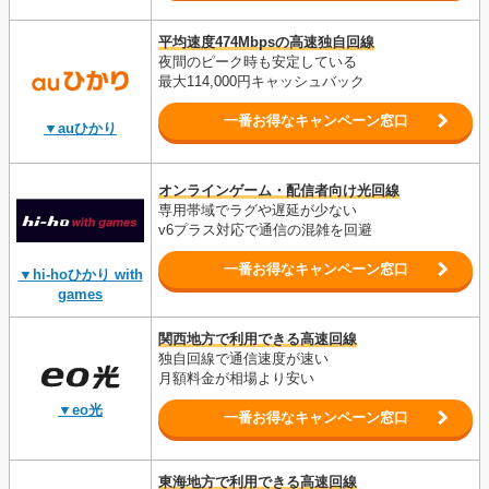
平均速度474Mbpsの高速独自回線
夜間のピーク時も安定している
最大114,000円キャッシュバック
一番お得なキャンペーン窓口
▼auひかり
オンラインゲーム・配信者向け光回線
専用帯域でラグや遅延が少ない
v6プラス対応で通信の混雑を回避
一番お得なキャンペーン窓口
▼hi-hoひかり with
games
関西地方で利用できる高速回線
独自回線で通信速度が速い
月額料金が相場より安い
▼eo光
一番お得なキャンペーン窓口
東海地方で利用できる高速回線