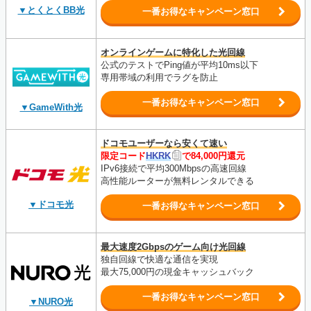
▼とくとくBB光
一番お得なキャンペーン窓口
オンラインゲームに特化した光回線
公式のテストでPing値が平均10ms以下
専用帯域の利用でラグを防止
一番お得なキャンペーン窓口
▼GameWith光
ドコモユーザーなら安くて速い
限定コード
HKRK
で84,000円還元
IPv6接続で平均300Mbpsの高速回線
高性能ルーターが無料レンタルできる
▼ドコモ光
一番お得なキャンペーン窓口
最大速度2Gbpsのゲーム向け光回線
独自回線で快適な通信を実現
最大75,000円の現金キャッシュバック
一番お得なキャンペーン窓口
▼NURO光