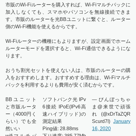
市販のWi-Fiルーターを購入すれば、Wi-Fiマルチパックに
加入しなくても、スマホやパソコンを無線接続できま
す。市販のルーターを光BBユニットに繋ぐと、ルーター
側のWi-Fi機能を使えるからです。
Wi-Fiルーターの機種にもよりますが、設定画面でホーム
ルーターモードを選択すると、Wi-Fi通信できるようにな
ります。
おうち割光セットを使えない人は、市販のルーターの購
入をおすすめします。おすすめする理由は、Wi-Fiマルチ
パックを利用するよりも費用が安く済むからです。
BBユニット
ソフトバンク光 IPv
— びんぼっちゃ
と市販ルータ
6接続 IPoE(IPv6高
ま@来世で頑張
ー（4000円く
速ハイブリッド)の
れ (@xDrTaZQR
らい）でも全
測定結果
Scurd7I)
January
然いい
Ping値: 28.88ms
16, 2020
wifiマルチパ
下り速度: 385.77Mb