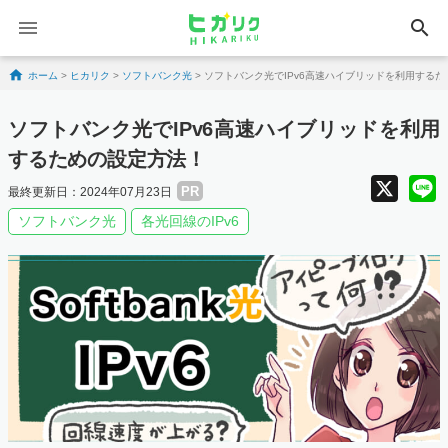
search
Skip to content
ホーム
>
ヒカリク
>
ソフトバンク光
>
ソフトバンク光でIPv6高速ハイブリッドを利用する
ソフトバンク光でIPv6高速ハイブリッドを利用
するための設定方法！
X
PR
最終更新日：2024年07月23日
ソフトバンク光
各光回線のIPv6