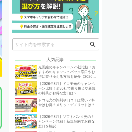
search
人気記事
光回線のキャンペーン25社比較！お
すすめのキャッシュバック窓口やお
得に乗り換える方法を紹介【2026年
8月】
【2026年8月】ドコモ光のキャンペ
ーン比較！全30社で乗り換えや新規
の特典がお得な窓口は？
ドコモ光の評判や口コミは悪い？料
金はお得？メリットデメリットは？
【2026年8月】ソフトバンク光のキ
ャンペーン詳細！新規契約でお得な
窓口を解説