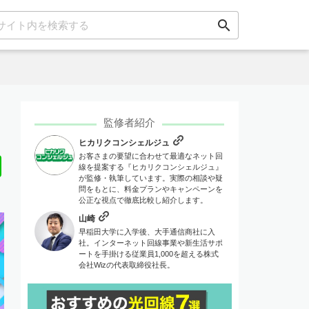
search
監修者紹介
ヒカリクコンシェルジュ
お客さまの要望に合わせて最適なネット回
Line
線を提案する『ヒカリクコンシェルジュ』
が監修・執筆しています。実際の相談や疑
問をもとに、料金プランやキャンペーンを
公正な視点で徹底比較し紹介します。
山崎
早稲田大学に入学後、大手通信商社に入
社。インターネット回線事業や新生活サポ
ートを手掛ける従業員1,000を超える株式
会社Wizの代表取締役社長。