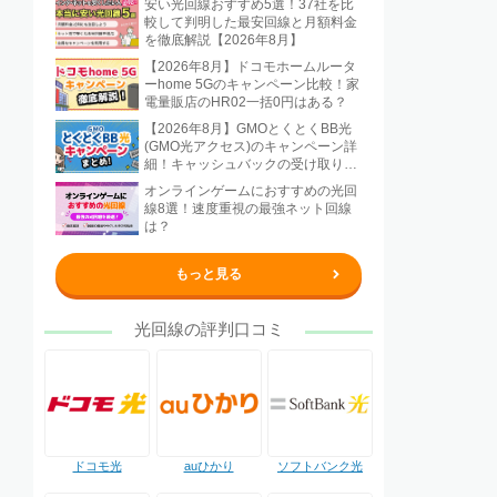
安い光回線おすすめ5選！37社を比
較して判明した最安回線と月額料金
を徹底解説【2026年8月】
【2026年8月】ドコモホームルータ
ーhome 5Gのキャンペーン比較！家
電量販店のHR02一括0円はある？
【2026年8月】GMOとくとくBB光
(GMO光アクセス)のキャンペーン詳
細！キャッシュバックの受け取り方
法も解説
オンラインゲームにおすすめの光回
線8選！速度重視の最強ネット回線
は？
もっと見る
光回線の評判口コミ
ドコモ光
auひかり
ソフトバンク光