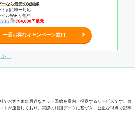
ザーなら最安の光回線
ット割に唯一対応
イルWiFiが無料
HKRK
で84,000円還元
一番お得なキャンペーン窓口
ーン！
料でお客さまに最適なネット回線を案内・提案するサービスです。東
ット
が運営しており、実際の相談データに基づき、公正な視点で記事