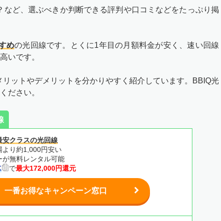
の？など、選ぶべきか判断できる評判や口コミなどをたっぷり掲
すめ
の光回線です。とくに1年目の月額料金が安く、速い回線
高いです。
メリットやデメリットを分かりやすく紹介しています。BBIQ光
ください。
線
最安クラスの光回線
より約1,000円安い
ターが無料レンタル可能
K
で
最大172,000円還元
一番お得なキャンペーン窓口