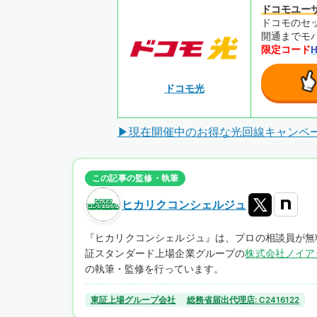
ドコモユー
ドコモのセ
開通までモバ
限定コード
ドコモ光
▶現在開催中のお得な光回線キャンペ
この記事の監修・執筆
ヒカリクコンシェルジュ
『ヒカリクコンシェルジュ』は、プロの相談員が無
証スタンダード上場企業グループの
株式会社ノイア
の執筆・監修を行っています。
東証上場グループ会社
総務省届出代理店: C2416122