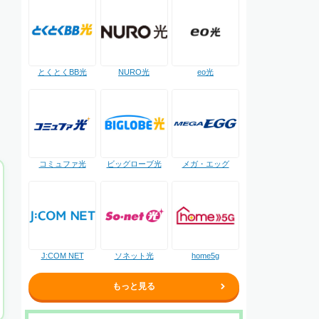
NURO光
とくとくBB光
eo光
コミュファ光
ビッグローブ光
メガ・エッグ
J:COM NET
ソネット光
home5g
もっと見る