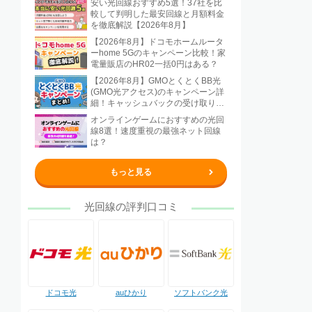
安い光回線おすすめ5選！37社を比
較して判明した最安回線と月額料金
を徹底解説【2026年8月】
【2026年8月】ドコモホームルータ
ーhome 5Gのキャンペーン比較！家
電量販店のHR02一括0円はある？
【2026年8月】GMOとくとくBB光
(GMO光アクセス)のキャンペーン詳
細！キャッシュバックの受け取り方
法も解説
オンラインゲームにおすすめの光回
線8選！速度重視の最強ネット回線
は？
もっと見る
光回線の評判口コミ
ドコモ光
auひかり
ソフトバンク光