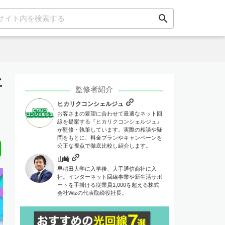
search
平
監修者紹介
ヒカリクコンシェルジュ
お客さまの要望に合わせて最適なネット回
線を提案する『ヒカリクコンシェルジュ』
が監修・執筆しています。実際の相談や疑
問をもとに、料金プランやキャンペーンを
Line
公正な視点で徹底比較し紹介します。
山崎
早稲田大学に入学後、大手通信商社に入
社。インターネット回線事業や新生活サポ
ートを手掛ける従業員1,000を超える株式
会社Wizの代表取締役社長。