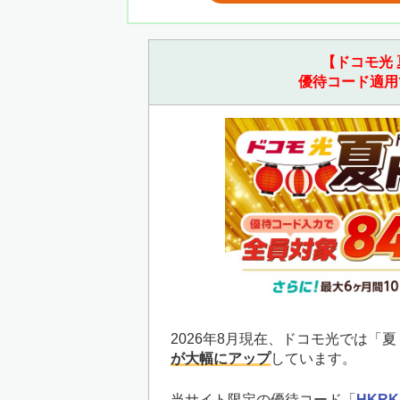
【ドコモ光 
優待コード適用
2026年8月現在、ドコモ光では「
が大幅にアップ
しています。
当サイト限定の優待コード「
HKRK