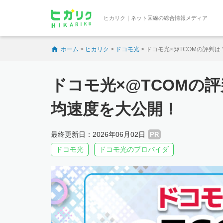
ヒカリク｜ネット回線の総合情報メディア
ホーム
>
ヒカリク
>
ドコモ光
>
ドコモ光×@TCOMの評判
ドコモ光×@TCOMの
均速度を大公開！
最終更新日：2026年06月02日
PR
ドコモ光
ドコモ光のプロバイダ