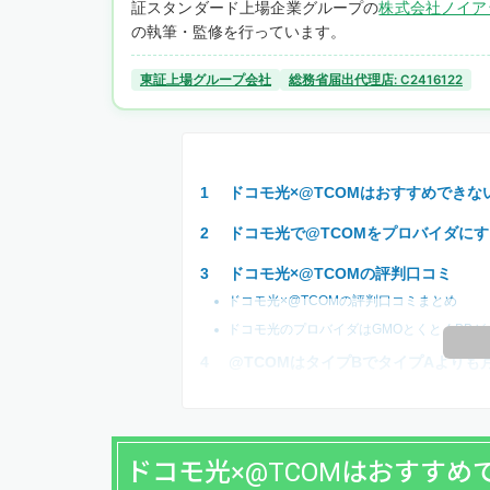
証スタンダード上場企業グループの
株式会社ノイア
の執筆・監修を行っています。
東証上場グループ会社
総務省届出代理店: C2416122
ドコモ光×@TCOMはおすすめできな
ドコモ光で@TCOMをプロバイダに
ドコモ光×@TCOMの評判口コミ
ドコモ光×@TCOMの評判口コミまとめ
ドコモ光のプロバイダはGMOとくとくBBが
@TCOMはタイプBでタイプAよりも
ドコモ光×@TCOMはおすすめ