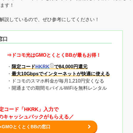
ます！
も解説しているので、ぜひ参考にしてください！
窓口
⇒ドコモ光はGMOとくとくBBが最もお得！
・
限定コード
HKRK
で84,000円還元
・
最大10Gbpsでインターネットが快適に使える
・ドコモのスマホ料金が毎月1,210円安くなる
・開通までの期間モバイルWiFiを無料レンタル
定コード「HKRK」入力で
0円のキャッシュバックがもらえる／
×GMOとくとくBBの窓口