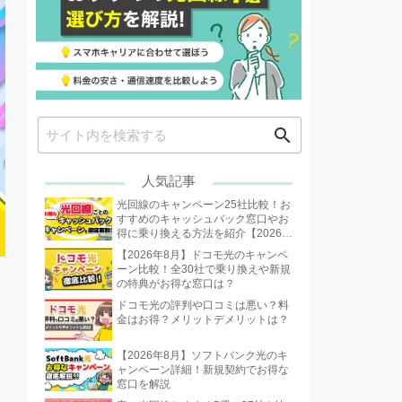
search
人気記事
光回線のキャンペーン25社比較！お
すすめのキャッシュバック窓口やお
得に乗り換える方法を紹介【2026年
8月】
【2026年8月】ドコモ光のキャンペ
ーン比較！全30社で乗り換えや新規
の特典がお得な窓口は？
ドコモ光の評判や口コミは悪い？料
金はお得？メリットデメリットは？
【2026年8月】ソフトバンク光のキ
ャンペーン詳細！新規契約でお得な
窓口を解説