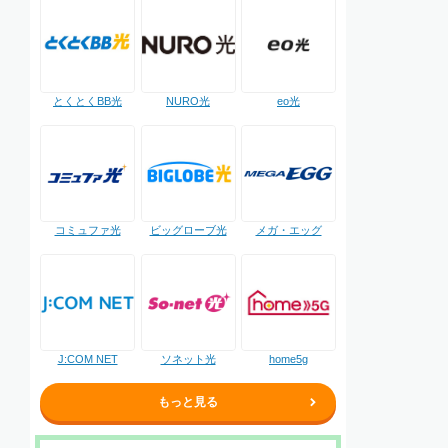
NURO光
とくとくBB光
eo光
コミュファ光
ビッグローブ光
メガ・エッグ
J:COM NET
ソネット光
home5g
もっと見る