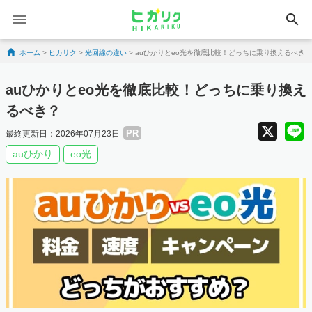
search
Skip to content
ホーム
>
ヒカリク
>
光回線の違い
>
auひかりとeo光を徹底比較！どっちに乗り換えるべき？
auひかりとeo光を徹底比較！どっちに乗り換え
るべき？
X
PR
最終更新日：2026年07月23日
auひかり
eo光