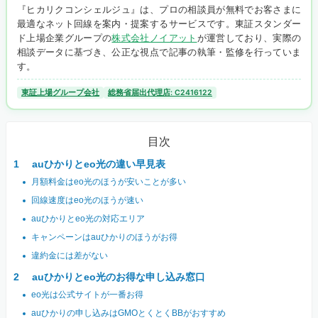
『ヒカリクコンシェルジュ』は、プロの相談員が無料でお客さまに
最適なネット回線を案内・提案するサービスです。東証スタンダー
ド上場企業グループの
株式会社ノイアット
が運営しており、実際の
相談データに基づき、公正な視点で記事の執筆・監修を行っていま
す。
東証上場グループ会社
総務省届出代理店: C2416122
目次
auひかりとeo光の違い早見表
月額料金はeo光のほうが安いことが多い
回線速度はeo光のほうが速い
auひかりとeo光の対応エリア
キャンペーンはauひかりのほうがお得
違約金には差がない
auひかりとeo光のお得な申し込み窓口
eo光は公式サイトが一番お得
auひかりの申し込みはGMOとくとくBBがおすすめ