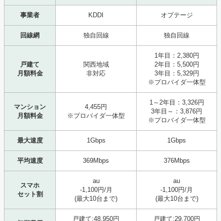
事業者
KDDI
オプテージ
回線網
独自回線
独自回線
1年目：2,380円
戸建て
関西地域
2年目：5,500円
月額料金
非対応
3年目：5,329円
※プロバイダ一体型
1～2年目：3,326円
マンション
4,455円
3年目～：3,876円
月額料金
※プロバイダ一体型
※プロバイダ一体型
最大速度
1Gbps
1Gbps
平均速度
369Mbps
376Mbps
au
au
スマホ
-1,100円/月
-1,100円/月
セット割
(最大10台まで)
(最大10台まで)
戸建て:48,950円
戸建て:29,700円