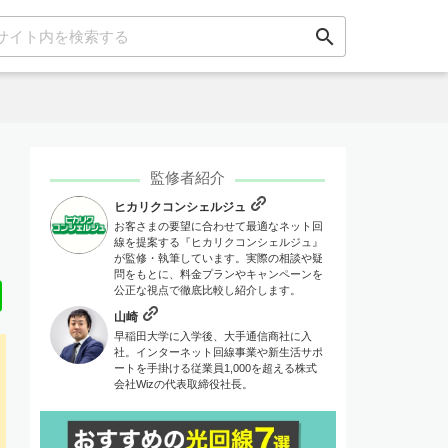
search
監修者紹介
ヒカリクコンシェルジュ
お客さまの要望に合わせて最適なネット回
線を提案する『ヒカリクコンシェルジュ』
が監修・執筆しています。実際の相談や疑
問をもとに、料金プランやキャンペーンを
Line
公正な視点で徹底比較し紹介します。
山崎
早稲田大学に入学後、大手通信商社に入
社。インターネット回線事業や新生活サポ
ートを手掛ける従業員1,000を超える株式
会社Wizの代表取締役社長。