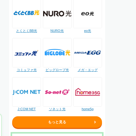
NURO光
とくとくBB光
eo光
コミュファ光
ビッグローブ光
メガ・エッグ
J:COM NET
ソネット光
home5g
もっと見る