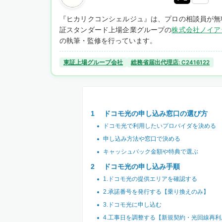
『ヒカリクコンシェルジュ』は、プロの相談員が無
証スタンダード上場企業グループの
株式会社ノイア
の執筆・監修を行っています。
東証上場グループ会社
総務省届出代理店: C2416122
ドコモ光の申し込み窓口の選び方
ドコモ光で利用したいプロバイダを決める
申し込み方法や窓口で決める
キャッシュバック金額や特典で選ぶ
ドコモ光の申し込み手順
1.ドコモ光の提供エリアを確認する
2.承諾番号を発行する【乗り換えのみ】
3.ドコモ光に申し込む
4.工事日を調整する【新規契約・光回線再