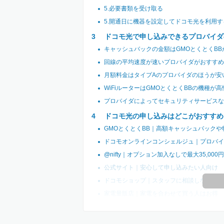
5.必要書類を受け取る
5.開通日に機器を設定してドコモ光を利用す
ドコモ光で申し込みできるプロバイダ
キャッシュバックの金額はGMOとくとくBB
回線の平均速度が速いプロバイダがおすすめ
月額料金はタイプAのプロバイダのほうが安
WiFiルーターはGMOとくとくBBの機種が高
プロバイダによってセキュリティサービスな
ドコモ光の申し込みはどこがおすすめ
GMOとくとくBB｜高額キャッシュバック
ドコモオンラインコンシェルジュ｜プロバイ
@nifty｜オプション加入なしで最大35,00
公式サイト｜安心して申し込みたい人向け
ドコモショップ｜スタッフに相談しながら申
家電量販店｜家電を合わせて買う人はお得