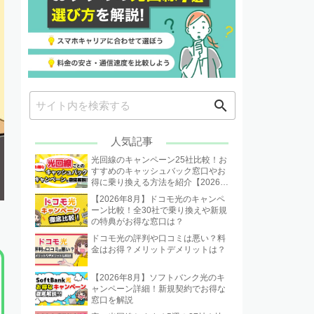
search
人気記事
光回線のキャンペーン25社比較！お
すすめのキャッシュバック窓口やお
得に乗り換える方法を紹介【2026年
8月】
【2026年8月】ドコモ光のキャンペ
ーン比較！全30社で乗り換えや新規
の特典がお得な窓口は？
ドコモ光の評判や口コミは悪い？料
金はお得？メリットデメリットは？
【2026年8月】ソフトバンク光のキ
ャンペーン詳細！新規契約でお得な
窓口を解説