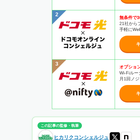
無条件で3
21社から
手軽にWe
オプション
Wi-Fi
月1回ノジ
この記事の監修・執筆
ヒカリクコンシェルジュ