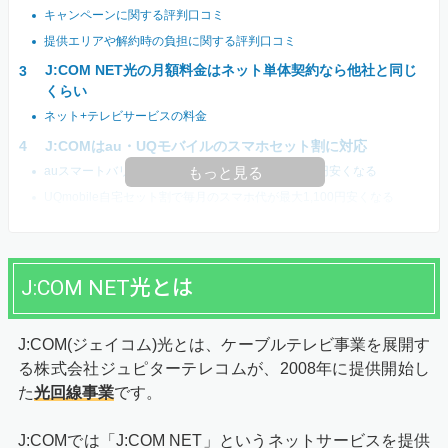
キャンペーンに関する評判口コミ
提供エリアや解約時の負担に関する評判口コミ
J:COM NET光の月額料金はネット単体契約なら他社と同じ
くらい
ネット+テレビサービスの料金
J:COMはau・UQモバイルのスマホセット割に対応
auスマートバリューで毎月のスマホ代が最大1,100円安くなる
もっと見る
UQmobile自宅セット割で毎月のスマホ代が最大1,100円安くなる
J:COM NET光とは
J:COM(ジェイコム)光とは、ケーブルテレビ事業を展開す
る株式会社ジュピターテレコムが、2008年に提供開始し
た
光回線事業
です。
J:COMでは「J:COM NET」というネットサービスを提供