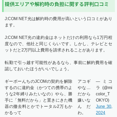
提供エリアや解約時の負担に関する評判口コミ
J:COM NET光は解約時の費用が高いという口コミがあり
ます。
J:COM NET光の違約金はネットだけの利用なら1万円程
度なので、他社と同じくらいです。しかし、テレビとセ
ットだと2万円以上費用を請求されることがあります。
転勤で引っ越す可能性があるなら、事前に解約費用を確
認しておいたほうがいいでしょう。
ギーボーんちのJCOMの契約を解除
アコギ
— ミコ
するのに違約金（かつての携帯のよ
やな…
ラ (@mi
うな2年縛りみたいなの）やら、勝
だから
color_T
手に「無料だから」と置きにきた機
嫌いな
OKYO)
器の撤去料とかでトータル2万もか
んだ
June 30,
かるって
わ。
2024