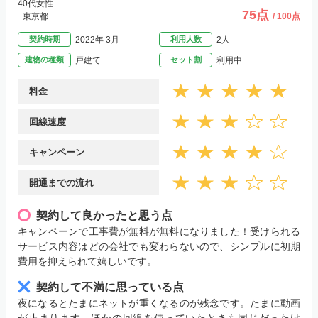
40代女性
75点
東京都
/ 100点
契約時期
2022年 3月
利用人数
2人
建物の種類
戸建て
セット割
利用中
料金
回線速度
キャンペーン
開通までの流れ
契約して良かったと思う点
キャンペーンで工事費が無料が無料になりました！受けられる
サービス内容はどの会社でも変わらないので、シンプルに初期
費用を抑えられて嬉しいです。
契約して不満に思っている点
夜になるとたまにネットが重くなるのが残念です。たまに動画
が止まります。ほかの回線を使っていたときも同じだったけ