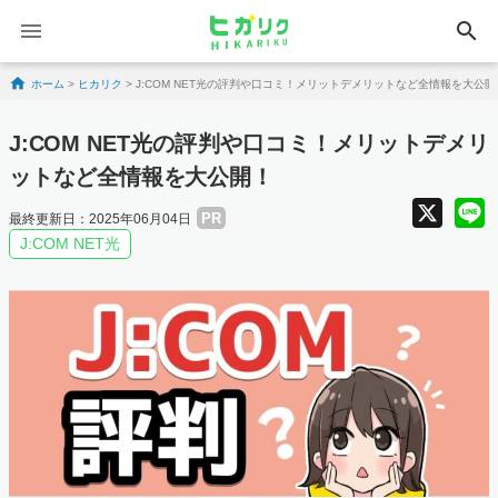
search
Skip to content
ホーム
>
ヒカリク
>
J:COM NET光の評判や口コミ！メリットデメリットなど全情報を大公開
J:COM NET光の評判や口コミ！メリットデメリ
ットなど全情報を大公開！
X
PR
最終更新日：2025年06月04日
J:COM NET光