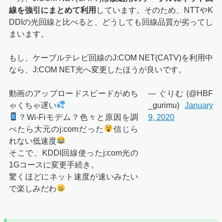
線を強引にまとめて利用
しています。そのため、NTTやK
DDIの光回線と比べると、どうしても回線品質が劣ってし
まいます。
もし、ケーブルテレビ回線のJ:COM NET(CATV)を利用中
なら、J:COM NET光へ変更したほうが良いです。
動画のアップロードスピードがめち
— ぐりむ (@HBF
ゃくちゃ遅い
_gurimu)
January
？Wi-Fiモデム？色々と原因を調
9, 2020
べたら大元のj:comだった
信じら
れない低速度
そこで、KDDI回線使ったj:com光の
1Gコースに変更手続き。
驚くほどにネット速度が速いみたい
で楽しみだわ