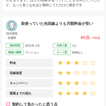
ど、もっと良くなればと期待してただけに残念です。
前使っていた光回線よりも月額料金が安い
30代男性
60点
京都府
/ 100点
契約時期
2021年 1月
利用人数
2人
建物の種類
マンション
セット割
利用なし
料金
回線速度
キャンペーン
開通までの流れ
契約して良かったと思う点