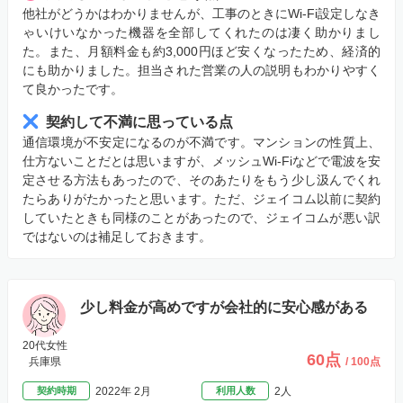
他社がどうかはわかりませんが、工事のときにWi-Fi設定しなき
ゃいけいなかった機器を全部してくれたのは凄く助かりまし
た。また、月額料金も約3,000円ほど安くなったため、経済的
にも助かりました。担当された営業の人の説明もわかりやすく
て良かったです。
契約して不満に思っている点
通信環境が不安定になるのが不満です。マンションの性質上、
仕方ないことだとは思いますが、メッシュWi-Fiなどで電波を安
定させる方法もあったので、そのあたりをもう少し汲んでくれ
たらありがたかったと思います。ただ、ジェイコム以前に契約
していたときも同様のことがあったので、ジェイコムが悪い訳
ではないのは補足しておきます。
少し料金が高めですが会社的に安心感がある
20代女性
60点
兵庫県
/ 100点
契約時期
2022年 2月
利用人数
2人