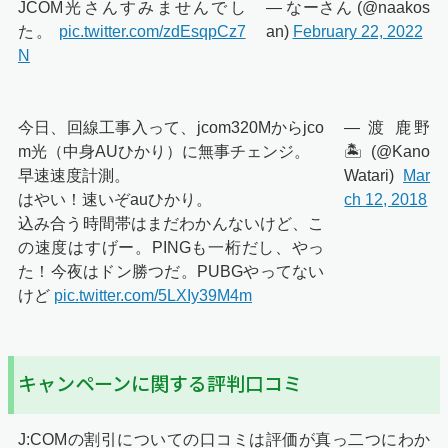
JCOM光さんすみませんでし
— なーさん (@naakos
た。
pic.twitter.com/zdEsqpCz7
an)
February 22, 2022
N
今日、回線工事入って、jcom320Mからjco
— 渡 鹿野
m光（中身AUひかり）に無事チェンジ。
🏝 (@Kano
早速速度計測。
Watari)
Mar
はやい！速いぞauひかり。
ch 12, 2018
込み合う時間帯はまだわかんないけど、こ
の速度はすげー。PINGも一桁だし、やっ
た！今夜はドン勝つだ。PUBGやってない
けど
pic.twitter.com/5LXIy39M4m
キャンペーンに関する評判口コミ
J:COMの割引についての口コミは評価が真っ二つにわか