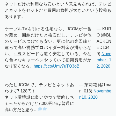
ネットだけの利用なら安いという意見もあれば、テレビ
とネットをセットだと費用の負担が大きいという投稿も
あります。
ケーブルTVを引ける住宅なら、JCOMが一番
— KUR
お薦め。回線だけだと格安だし、テレビや他
O (@BL
のサービスつけても安い。更に他の光回線と
ACKEN
違って高い提携プロバイダー料金が掛からな
ED134
い。回線スピードも速く安定している。今な
9)
Nove
ら色々なキャーペンやっていて初期費用がか
mber 1
なり安くなる。
https://t.co/Umy7uTQ3oB
2, 2020
わたしJCOMで、テレビとネットあ
— 茉莉花 (@1ma
わせて7,128円！
ri_013)
Novembe
ネット環境謎に良いやつで契約しち
r 10, 2020
ゃったからだけど7,000円台は普通に
高い方だと思う…