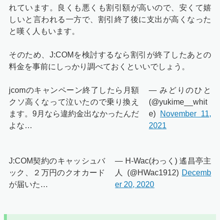
れています。良くも悪くも割引額が高いので、安くて嬉
しいと言われる一方で、割引終了後に支出が高くなった
と嘆く人もいます。
そのため、J:COMを検討するなら割引が終了したあとの
料金を事前にしっかり調べておくといいでしょう。
jcomのキャンペーン終了したら月額
— みどりのひと
クソ高くなって泣いたので乗り換え
(@yukime__whit
ます。9月なら違約金出なかったんだ
e)
November 11,
よな…
2021
J:COM契約のキャッシュバ
— H-Wac(わっく) 遙昌亭主
ック、２万円のクオカード
人 (@HWac1912)
Decemb
が届いた…
er 20, 2020