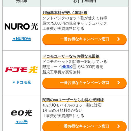
光回線
おすすめ理由
月額基本料が安い10G回線
ソフトバンクのセット割が使えてお得
最大75,000円の現金キャッシュバック
工事費が実質無料になる
▼NURO光
一番お得なキャンペーン窓口
ドコモユーザーならお得な光回線
ドコモのセット割に唯一対応している
限定コード
HKRK
で84,000円還元
新規工事費が
実質無料
▼ドコモ光
一番お得なキャンペーン窓口
関西のauユーザーならお得な光回線
auとUQモバイルのセット割に対応
1年目の月額料金が安い
工事費が実質無料になる
▼eo光
一番お得なキャンペーン窓口