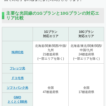
主要な光回線の1Gプランと10Gプランの対応エ
リア比較
1Gプラン
10Gプラン
対応エリア
対応エリア
北海道/関東/関西/中国/
北海道/東北/関東/関西/
九州
中国/九州
NURO光
21都道府県
24都道府県
(一部エリアを除く)
(一部エリアを除く)
フレッツ光
ドコモ光
ソフトバンク光
全国
全国
47都道府県
17都道府県
GMO
とくとくBB光