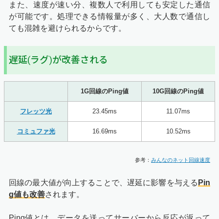
また、速度が速い分、複数人で利用しても安定した通信
が可能です。処理できる情報量が多く、大人数で通信し
ても混雑を避けられるからです。
遅延(ラグ)が改善される
1G回線のPing値
10G回線のPing値
フレッツ光
23.45ms
11.07ms
コミュファ光
16.69ms
10.52ms
参考：
みんなのネット回線速度
回線の最大値が向上することで、遅延に影響を与える
Pin
g値も改善
されます。
Ping値とは、データを送ってサーバーから反応が返って