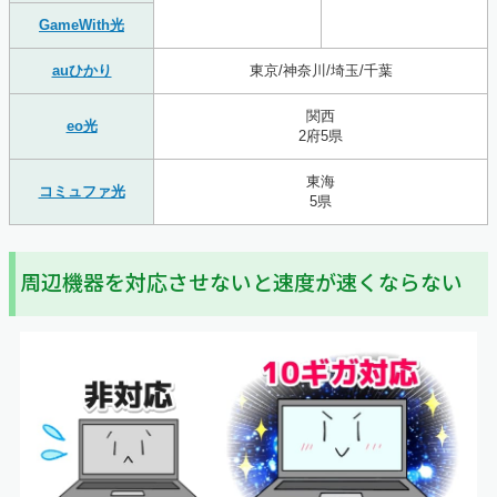
GameWith光
auひかり
東京/神奈川/埼玉/千葉
関西
eo光
2府5県
東海
コミュファ光
5県
周辺機器を対応させないと速度が速くならない