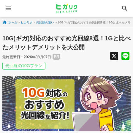
search
Skip to content
ホーム
>
ヒカリク
>
光回線の違い
>
10G(ギガ)対応のおすすめ光回線8選！1Gと比べたメ
10G(ギガ)対応のおすすめ光回線8選！1Gと比べ
たメリットデメリットを大公開
X
PR
最終更新日：2026年08月07日
光回線の10Gプラン