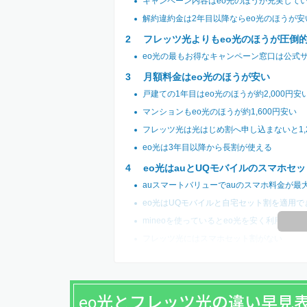
キャンペーン内容はeo光のほうが充実して
解約違約金は2年目以降ならeo光のほうが安
フレッツ光よりもeo光のほうが圧倒
eo光の最もお得なキャンペーン窓口は公式
月額料金はeo光のほうが安い
戸建ての1年目はeo光のほうが約2,000円安
マンションもeo光のほうが約1,600円安い
フレッツ光は光はじめ割へ申し込まないと1,
eo光は3年目以降から長割が使える
eo光はauとUQモバイルのスマホセ
auスマートバリューでauのスマホ料金が最大1
eo光はUQモバイルと自宅セット割を適用で
mineoを使っているとeo光を安く利用可能
フレッツ光にはスマホセット割がない
eo光とフレッツ光の違い早見