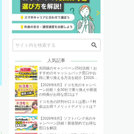
search
人気記事
光回線のキャンペーン25社比較！お
すすめのキャッシュバック窓口やお
得に乗り換える方法を紹介【2026年
8月】
【2026年8月】ドコモ光のキャンペ
ーン比較！全30社で乗り換えや新規
の特典がお得な窓口は？
ドコモ光の評判や口コミは悪い？料
金はお得？メリットデメリットは？
【2026年8月】ソフトバンク光のキ
ャンペーン詳細！新規契約でお得な
窓口を解説