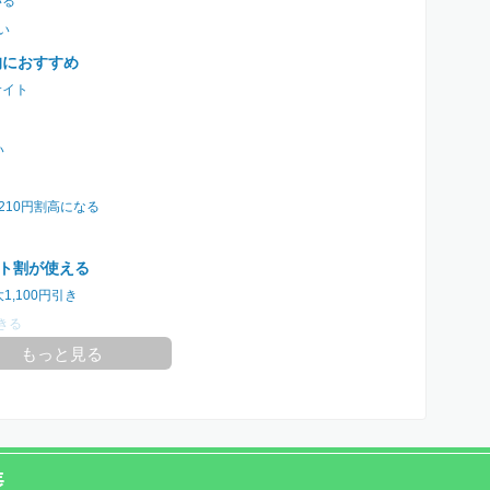
いる
い
的におすすめ
サイト
い
210円割高になる
ット割が使える
,100円引き
きる
もっと見る
表