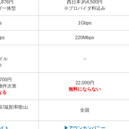
,876円
西日本:約4,500円
ダ一体型
※プロバイダ料込み
s
1Gbps
ps
220Mbps
イル
–
o
700円
22,000円
物件次第
無料にならない
なる
良/滋賀/和歌山
全国
イト
▶アウンカンパニー