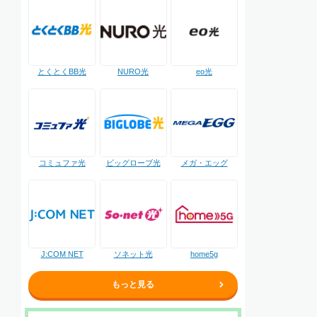
NURO光
とくとくBB光
eo光
コミュファ光
ビッグローブ光
メガ・エッグ
J:COM NET
ソネット光
home5g
もっと見る