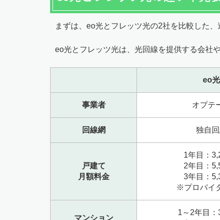
まずは、eo光とフレッツ光の2社を比較した
eo光とフレッツ光は、光回線を提供する会社
eo光
事業者
オプテ
回線網
独自回
1年目：3,
戸建て
2年目：5,
月額料金
3年目：5,
※プロバイ
1～2年目：3
マンション