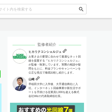
search
監修者紹介
ヒカリクコンシェルジュ
お客さまの要望に合わせて最適なネット回
線を提案する『ヒカリクコンシェルジュ』
が監修・執筆しています。実際の相談や疑
問をもとに、料金プランやキャンペーンを
Line
公正な視点で徹底比較し紹介します。
山崎
早稲田大学に入学後、大手通信商社に入
社。インターネット回線事業や新生活サポ
ートを手掛ける従業員1,000を超える株式
会社Wizの代表取締役社長。