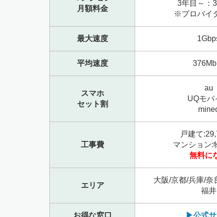
3年目～：3
月額料金
※プロバイ
最大速度
1Gbp
平均速度
376Mb
au
スマホ
UQモバ
セット割
mine
戸建て:29,
工事費
マンション:
無料に
大阪/京都/兵庫/奈
エリア
福井
お得な窓口
▶公式サ