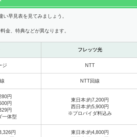
、違い早見表を見てみましょう。
や料金、特典などが異なります。
フレッツ光
ージ
NTT
線
NTT回線
280円
東日本:約7,200円
500円
西日本:約5,900円
329円
※プロバイダ料込み
ダ一体型
,326円
東日本:約4,800円