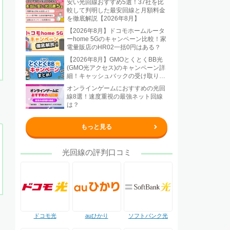
安い光回線おすすめ5選！37社を比
較して判明した最安回線と月額料金
を徹底解説【2026年8月】
【2026年8月】ドコモホームルータ
ーhome 5Gのキャンペーン比較！家
電量販店のHR02一括0円はある？
【2026年8月】GMOとくとくBB光
(GMO光アクセス)のキャンペーン詳
細！キャッシュバックの受け取り方
法も解説
オンラインゲームにおすすめの光回
線8選！速度重視の最強ネット回線
は？
もっと見る
光回線の評判口コミ
ドコモ光
auひかり
ソフトバンク光