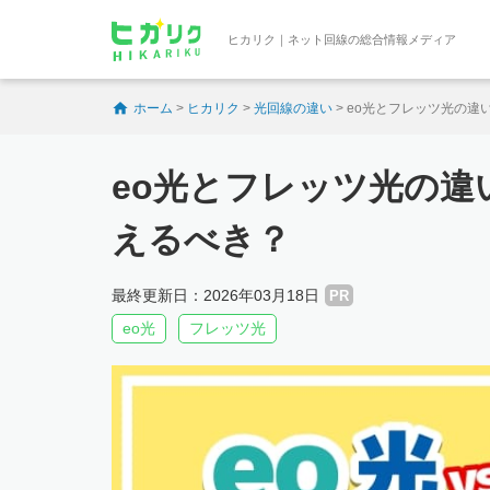
ヒカリク｜ネット回線の総合情報メディア
ホーム
>
ヒカリク
>
光回線の違い
>
eo光とフレッツ光の違
eo光とフレッツ光の
えるべき？
最終更新日：2026年03月18日
PR
eo光
フレッツ光