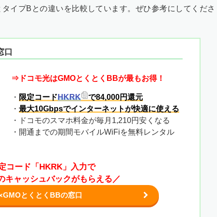
とタイプBとの違いを比較しています。ぜひ参考にしてくださ
窓口
⇒ドコモ光はGMOとくとくBBが最もお得！
・
限定コード
HKRK
で84,000円還元
・
最大10Gbpsでインターネットが快適に使える
・ドコモのスマホ料金が毎月1,210円安くなる
・開通までの期間モバイルWiFiを無料レンタル
定コード「HKRK」入力で
0円のキャッシュバックがもらえる／
×GMOとくとくBBの窓口