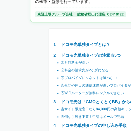
の執筆・監修を行っています。
東証上場グループ会社
総務省届出代理店: C2416122
ドコモ光単独タイプとは？
ドコモ光単独タイプの注意点5つ
①月額料金が高い
②料金の請求先が2ヶ所になる
③プロバイダにソネットは選べない
④夜間や休日の通信速度が遅いプロバイダが
⑤WiFiルーターが無料レンタルできない
ドコモ光は「GMOとくとくBB」か
当サイト限定窓口なら84,000円の高額キ
面倒な手続き不要！申請はメールで完結
ドコモ光単独タイプの申し込み手順