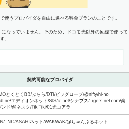
で使うプロバイダを自由に選べる料金プランのことです。
トになっていません。そのため、ドコモ光以外の回線で使って
す。
契約可能なプロバイダ
MOとくとくBB/ぷらら/DTI/ビッグローブ/@nifty/hi-ho
andline/エディオンネット/SIS/ic-net/シナプス/Tigers-net.com/楽
ド/@ネスク/TikiTiki/01光コアラ
CN/TNC/ASAHIネット/WAKWAK/@ちゃんぷるネット