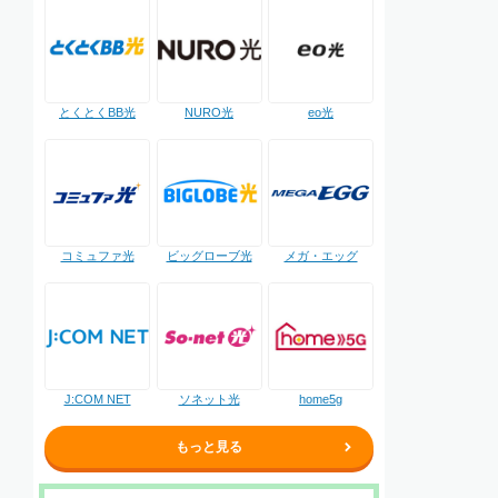
NURO光
とくとくBB光
eo光
コミュファ光
ビッグローブ光
メガ・エッグ
J:COM NET
ソネット光
home5g
もっと見る