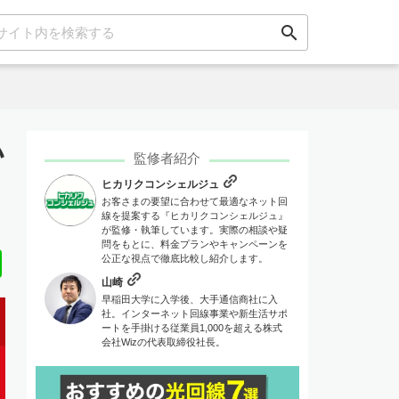
search
い
監修者紹介
ヒカリクコンシェルジュ
お客さまの要望に合わせて最適なネット回
線を提案する『ヒカリクコンシェルジュ』
が監修・執筆しています。実際の相談や疑
問をもとに、料金プランやキャンペーンを
Line
公正な視点で徹底比較し紹介します。
山崎
早稲田大学に入学後、大手通信商社に入
社。インターネット回線事業や新生活サポ
ートを手掛ける従業員1,000を超える株式
会社Wizの代表取締役社長。