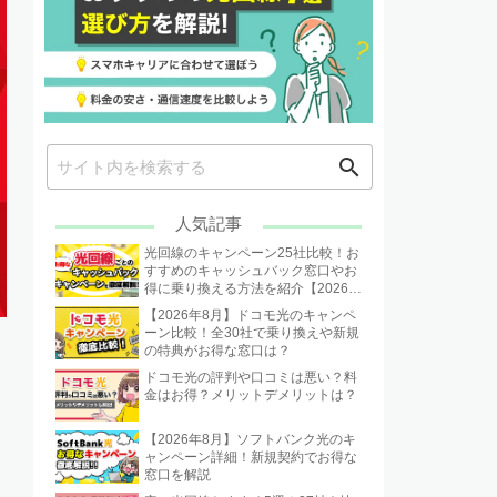
search
人気記事
光回線のキャンペーン25社比較！お
すすめのキャッシュバック窓口やお
得に乗り換える方法を紹介【2026年
8月】
【2026年8月】ドコモ光のキャンペ
ーン比較！全30社で乗り換えや新規
の特典がお得な窓口は？
ドコモ光の評判や口コミは悪い？料
金はお得？メリットデメリットは？
【2026年8月】ソフトバンク光のキ
ャンペーン詳細！新規契約でお得な
窓口を解説