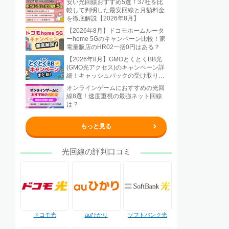
安い光回線おすすめ5選！37社を比
較して判明した最安回線と月額料金
を徹底解説【2026年8月】
【2026年8月】ドコモホームルータ
ーhome 5Gのキャンペーン比較！家
電量販店のHR02一括0円はある？
【2026年8月】GMOとくとくBB光
(GMO光アクセス)のキャンペーン詳
細！キャッシュバックの受け取り方
法も解説
オンラインゲームにおすすめの光回
線8選！速度重視の最強ネット回線
は？
もっと見る
光回線の評判口コミ
ドコモ光
auひかり
ソフトバンク光