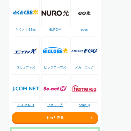
NURO光
とくとくBB光
eo光
コミュファ光
ビッグローブ光
メガ・エッグ
J:COM NET
ソネット光
home5g
もっと見る