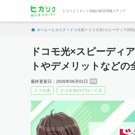
ヒカリク｜ネット回線の総合情報メディア
ホーム
>
ヒカリク
>
ドコモ光
>
ドコモ光×スピーディア(S
ドコモ光×スピーディア
トやデメリットなどの
最終更新日：2026年06月01日
PR
ドコモ光
ドコモ光のプロバイダ