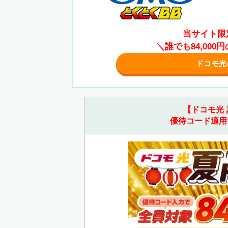
当サイト限
＼誰でも84,00
ドコモ光
【ドコモ光 
優待コード適用