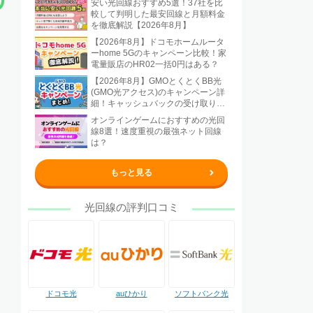
安い光回線おすすめ5選！37社を比
較して判明した最安回線と月額料金
を徹底解説【2026年8月】
【2026年8月】ドコモホームルータ
ーhome 5Gのキャンペーン比較！家
電量販店のHR02一括0円はある？
【2026年8月】GMOとくとくBB光
(GMO光アクセス)のキャンペーン詳
細！キャッシュバックの受け取り方
法も解説
オンラインゲームにおすすめの光回
線8選！速度重視の最強ネット回線
は？
もっと見る
光回線の評判口コミ
ドコモ光
auひかり
ソフトバンク光