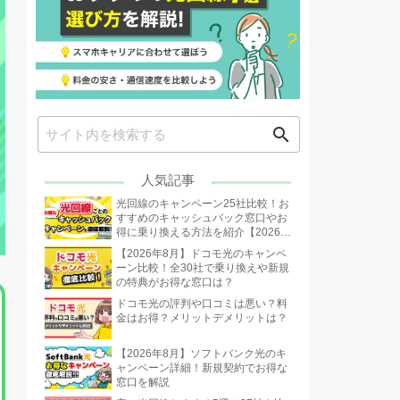
search
人気記事
光回線のキャンペーン25社比較！お
すすめのキャッシュバック窓口やお
得に乗り換える方法を紹介【2026年
8月】
【2026年8月】ドコモ光のキャンペ
ーン比較！全30社で乗り換えや新規
の特典がお得な窓口は？
ドコモ光の評判や口コミは悪い？料
金はお得？メリットデメリットは？
【2026年8月】ソフトバンク光のキ
ャンペーン詳細！新規契約でお得な
窓口を解説