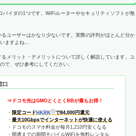
プロバイダの1つです。WiFiルーターやセキュリティソフトが無
いるユーザーはかなり少ないです。実際の評判がほとんど分か
いますよね…
するメリット・デメリットについて詳しく解説しています。ユ
ので、ぜひ参考にしてください。
窓口
⇒ドコモ光はGMOとくとくBBが最もお得！
・
限定コード
HKRK
で84,000円還元
・
最大10Gbpsでインターネットが快適に使える
・ドコモのスマホ料金が毎月1,210円安くなる
・開通までの期間モバイルWiFiを無料レンタル