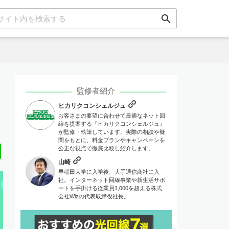
search
監修者紹介
ヒカリクコンシェルジュ
お客さまの要望に合わせて最適なネット回
線を提案する『ヒカリクコンシェルジュ』
が監修・執筆しています。実際の相談や疑
問をもとに、料金プランやキャンペーンを
Line
公正な視点で徹底比較し紹介します。
山崎
早稲田大学に入学後、大手通信商社に入
社。インターネット回線事業や新生活サポ
ートを手掛ける従業員1,000を超える株式
会社Wizの代表取締役社長。