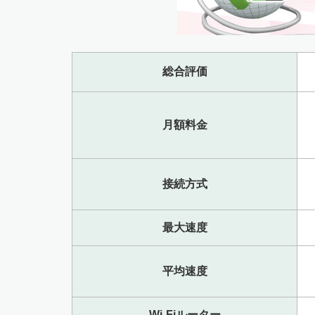
総合評価
月額料金
接続方式
最大速度
平均速度
Wi-Fiルーター