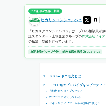
この記事の監修・執筆
ヒカリクコンシェルジュ
『ヒカリクコンシェルジュ』は、プロの相談員が無
証スタンダード上場企業グループの
株式会社ノイア
の執筆・監修を行っています。
東証上場グループ会社
総務省届出代理店: C2416122
SIS for ドコモ光とは
ドコモ光でプロバイダをスピーディア
月額料金がタイプAで安い
v6プラスに対応している
セキュリティソフトが永年無料で使える