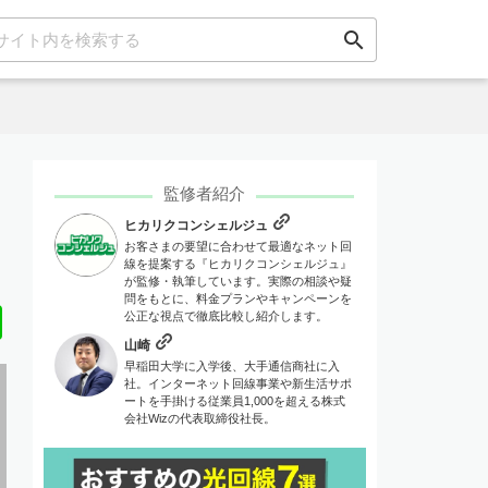
search
監修者紹介
ヒカリクコンシェルジュ
お客さまの要望に合わせて最適なネット回
線を提案する『ヒカリクコンシェルジュ』
が監修・執筆しています。実際の相談や疑
問をもとに、料金プランやキャンペーンを
Line
公正な視点で徹底比較し紹介します。
山崎
早稲田大学に入学後、大手通信商社に入
社。インターネット回線事業や新生活サポ
ートを手掛ける従業員1,000を超える株式
会社Wizの代表取締役社長。