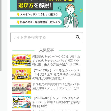
search
人気記事
光回線のキャンペーン25社比較！お
すすめのキャッシュバック窓口やお
得に乗り換える方法を紹介【2026年
8月】
【2026年8月】ドコモ光のキャンペ
ーン比較！全30社で乗り換えや新規
の特典がお得な窓口は？
ドコモ光の評判や口コミは悪い？料
金はお得？メリットデメリットは？
【2026年8月】ソフトバンク光のキ
ャンペーン詳細！新規契約でお得な
窓口を解説