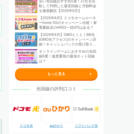
安い光回線おすすめ5選！37社を比
較して判明した最安回線と月額料金
を徹底解説【2026年8月】
【2026年8月】ドコモホームルータ
ーhome 5Gのキャンペーン比較！家
電量販店のHR02一括0円はある？
【2026年8月】GMOとくとくBB光
(GMO光アクセス)のキャンペーン詳
細！キャッシュバックの受け取り方
法も解説
オンラインゲームにおすすめの光回
線8選！速度重視の最強ネット回線
は？
もっと見る
光回線の評判口コミ
ドコモ光
auひかり
ソフトバンク光