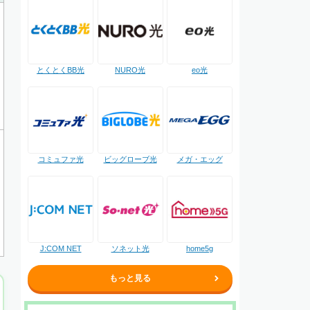
NURO光
とくとくBB光
eo光
コミュファ光
ビッグローブ光
メガ・エッグ
J:COM NET
ソネット光
home5g
もっと見る