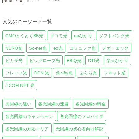
人気のキーワード一覧
GMOとくとくBB光
ドコモ光
auひかり
ソフトバンク光
NURO光
So-net光
eo光
コミュファ光
メガ・エッグ
ピカラ光
ビッグローブ光
BBIQ光
DTI光
楽天ひかり
フレッツ光
OCN 光
@nifty光
ぷらら光
ソネット光
J:COM NET 光
光回線の違い
各光回線の速度
各光回線の料金
各光回線のキャンペーン
各光回線のプロバイダ
各光回線の対応エリア
光回線の初心者向け解説