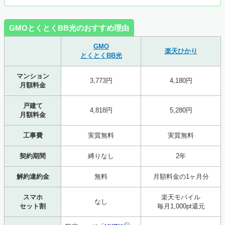
GMOとくとくBB光のおすすめ理由
GMO
楽天ひかり
とくとくBB光
マンション
3,773円
4,180円
月額料金
戸建て
4,818円
5,280円
月額料金
工事費
実質無料
実質無料
契約期間
縛りなし
2年
解約違約金
無料
月額料金の1ヶ月分
スマホ
楽天モバイル
なし
セット割
毎月1,000pt還元