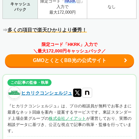
限定コード「
HKRK
」
キャッシュ
入力で
なし
バック
最大172,000円
⇒
多くの項目で
楽天ひかりより優秀！
限定コード「HKRK」入力で
＼最大172,000円キャッシュバック／
GMOとくとくBB光の公式サイト
この記事の監修・執筆
ヒカリクコンシェルジュ
『ヒカリクコンシェルジュ』は、プロの相談員が無料でお客さまに
最適なネット回線を案内・提案するサービスです。東証スタンダー
ド上場企業グループの
株式会社ノイアット
が運営しており、実際の
相談データに基づき、公正な視点で記事の執筆・監修を行っていま
す。