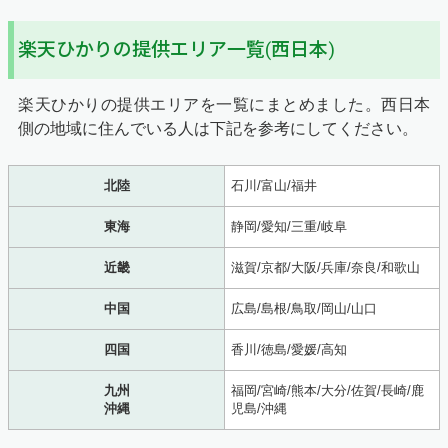
楽天ひかりの提供エリア一覧(西日本)
楽天ひかりの提供エリアを一覧にまとめました。西日本
側の地域に住んでいる人は下記を参考にしてください。
北陸
石川/富山/福井
東海
静岡/愛知/三重/岐阜
近畿
滋賀/京都/大阪/兵庫/奈良/和歌山
中国
広島/島根/鳥取/岡山/山口
四国
香川/徳島/愛媛/高知
九州
福岡/宮崎/熊本/大分/佐賀/長崎/鹿
沖縄
児島/沖縄