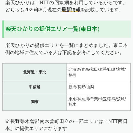
楽天ひかりは、NTTの回線網を利用しているからです。
どちらも
2026年8月
現在の
最新情報
を記載しています。
楽天ひかりの提供エリア一覧(東日本)
楽天ひかりの提供エリアを一覧にまとめました。東日本
側の地域に住んでいる人は下記を参考にしてください。
北海道/青森/秋田/岩手/山形/宮城/
北海道・東北
福島
甲信越
新潟/長野/山梨
東京/神奈川/千葉/埼玉/群馬/茨城/
関東
栃木
※長野県木曽郡南木曽町田立の一部エリアは「NTT西日
本」の提供エリアになります