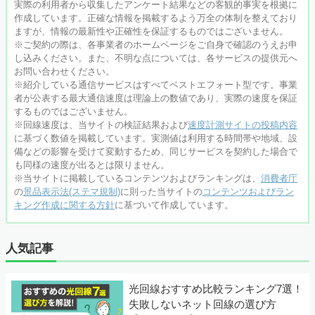
実際の利用者から収集したアンケート結果などの客観的事実を根拠に
作成しています。正確な情報を掲載するよう万全の体制を整えており
ますが、情報の最新性や正確性を保証するものではございません。
※ご契約の際は、各事業者のホームページをご自身で確認のうえお申
し込みください。また、不明な点については、各サービスの提供元へ
お問い合わせください。
※紹介している通信サービスはすべてベストエフォート型です。事業
者が公表する最大通信速度は
理論上の数値であり、実際の速度を保証
するものではございません。
※回線速度は、当サイトの検証結果および
速度計測サイトの投稿内容
に基づく数値を掲載しています。実測値は利用する時間帯や地域、設
備などの影響を受けて変動するため、同じサービスを契約した場合で
も同様の速度が出るとは限りません。
※当サイトに掲載しているコンテンツおよびランキングは、
消費者庁
の
景品表示法(ステマ規制)
に則った当サイトの
コンテンツおよびラン
キング作成に関する方針
に基づいて作成しています。
人気記事
光回線おすすめ比較ランキング7選！
失敗しないネット回線の選び方