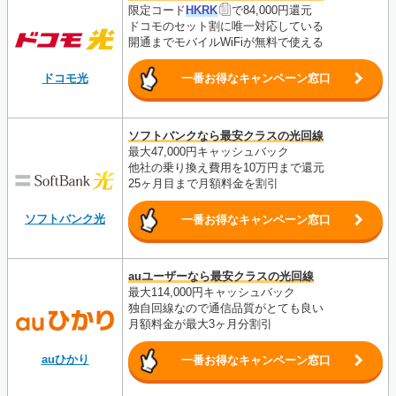
限定コード
HKRK
で84,000円還元
ドコモのセット割に唯一対応している
開通までモバイルWiFiが無料で使える
ドコモ光
一番お得なキャンペーン窓口
ソフトバンクなら最安クラスの光回線
最大47,000円キャッシュバック
他社の乗り換え費用を10万円まで還元
25ヶ月目まで月額料金を割引
ソフトバンク光
一番お得なキャンペーン窓口
auユーザーなら最安クラスの光回線
最大114,000円キャッシュバック
独自回線なので通信品質がとても良い
月額料金が最大3ヶ月分割引
auひかり
一番お得なキャンペーン窓口