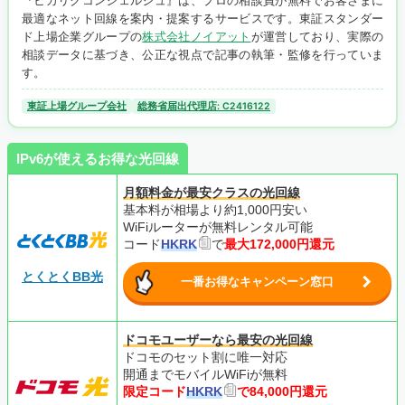
『ヒカリクコンシェルジュ』は、プロの相談員が無料でお客さまに
最適なネット回線を案内・提案するサービスです。東証スタンダー
ド上場企業グループの
株式会社ノイアット
が運営しており、実際の
相談データに基づき、公正な視点で記事の執筆・監修を行っていま
す。
東証上場グループ会社
総務省届出代理店: C2416122
IPv6が使えるお得な光回線
月額料金が最安クラスの光回線
基本料が相場より約1,000円安い
WiFiルーターが無料レンタル可能
コード
HKRK
で
最大172,000円還元
とくとくBB光
一番お得なキャンペーン窓口
ドコモユーザーなら最安の光回線
ドコモのセット割に唯一対応
開通までモバイルWiFiが無料
限定コード
HKRK
で84,000円還元