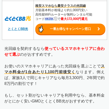
格安スマホなら最安クラスの光回線
月額基本料が相場より約1,000円安い
高性能WiFiルーターが無料レンタル可能
コード
HKRK
で
最大172,000円還元
とくとくBB光
一番お得なキャンペーン窓口
光回線を契約するなら
使っているスマホキャリアに合わ
せて選ぶ
のがおすすめです。
お使いのスマホキャリアにあった光回線を選ぶことで
ス
マホ料金が1台あたり1,100円前後安く
なります。例え
ば、家族3人で同じキャリアなら毎月3,300円、2年間で約
8万円の割引です！
もし、セット割がないキャリアを利用中なら、基本料金
がとにかく安いGMOとくとくBB光がおすすめです。