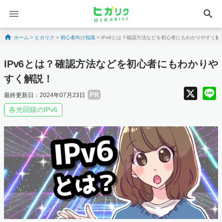
search
Skip to content
ホーム
>
ヒカリク
>
初心者向け知識
>
IPv6とは？確認方法などを初心者にもわかりやすく解
IPv6とは？確認方法などを初心者にもわかりや
すく解説！
X
PR
最終更新日：2024年07月23日
各光回線のIPv6