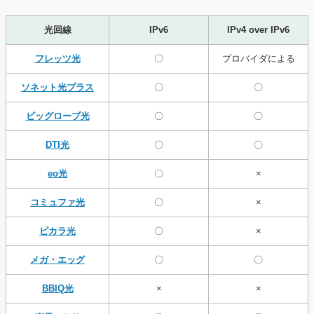
光回線
IPv6
IPv4 over IPv6
フレッツ光
〇
プロバイダによる
ソネット光プラス
〇
〇
ビッグローブ光
〇
〇
DTI光
〇
〇
eo光
〇
×
コミュファ光
〇
×
ピカラ光
〇
×
メガ・エッグ
〇
〇
BBIQ光
×
×