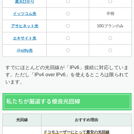
楽天ひかり
〇
〇
イッツコム光
〇
不明
アサヒネット光
〇
10Gプランのみ
エキサイト光
〇
〇
@nifty光
〇
〇
すでにほとんどの光回線が「IPv6」接続に対応していま
す。ただし「IPv4 over IPv6」を使えるところは限られて
います。
私たちが厳選する優良光回線
光回線
おすすめ理由
ドコモユーザーにとって最安の光回線