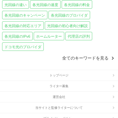
光回線の違い
各光回線の速度
各光回線の料金
各光回線のキャンペーン
各光回線のプロバイダ
各光回線の対応エリア
光回線の初心者向け解説
各光回線のIPv6
ホームルーター
代理店の評判
ドコモ光のプロバイダ
chevron_right
全てのキーワードを見る
トップページ
ライター募集
運営会社
当サイトと監修ライターについて