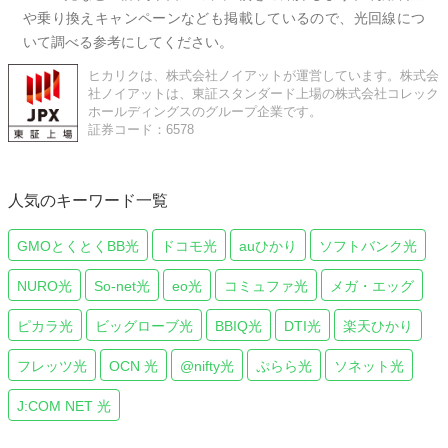
や乗り換えキャンペーンなども掲載しているので、光回線につ
いて調べる参考にしてください。
ヒカリクは、株式会社ノイアットが運営しています。株式会
社ノイアットは、東証スタンダード上場の株式会社コレック
ホールディングスのグループ企業です。
証券コード：6578
人気のキーワード一覧
GMOとくとくBB光
ドコモ光
auひかり
ソフトバンク光
NURO光
So-net光
eo光
コミュファ光
メガ・エッグ
ピカラ光
ビッグローブ光
BBIQ光
DTI光
楽天ひかり
フレッツ光
OCN 光
@nifty光
ぷらら光
ソネット光
J:COM NET 光