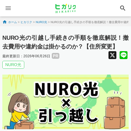
search
Skip to content
ホーム
>
ヒカリク
>
NURO光
>
NURO光の引越し手続きの手順を徹底解説！撤去費用や違約
NURO光の引越し手続きの手順を徹底解説！撤
去費用や違約金は掛かるのか？【住所変更】
X
PR
最終更新日：2026年06月26日
NURO光