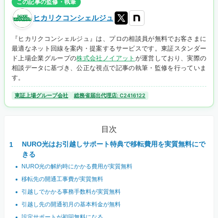
この記事の監修・執筆
ヒカリクコンシェルジュ
『ヒカリクコンシェルジュ』は、プロの相談員が無料でお客さまに
最適なネット回線を案内・提案するサービスです。東証スタンダー
ド上場企業グループの
株式会社ノイアット
が運営しており、実際の
相談データに基づき、公正な視点で記事の執筆・監修を行っていま
す。
東証上場グループ会社
総務省届出代理店: C2416122
目次
NURO光はお引越しサポート特典で移転費用を実質無料にで
きる
NURO光の解約時にかかる費用が実質無料
移転先の開通工事費が実質無料
引越しでかかる事務手数料が実質無料
引越し先の開通初月の基本料金が無料
設定サポートが初回無料になる