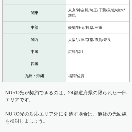
東京/神奈川/埼玉/千葉/茨城/栃木/
関東
群馬
中部
愛知/静岡/岐阜/三重
関西
大阪/兵庫/京都/滋賀/奈良
中国
広島/岡山
四国
–
九州・沖縄
福岡/佐賀
NURO光が契約できるのは、24都道府県の限られた一部
エリアです。
NURO光の対応エリア外に引越す場合は、他社の光回線
を検討しましょう。