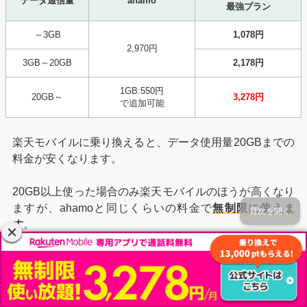
データ通信量
ahamo
最強プラン
～3GB
1,078円
2,970円
3GB～20GB
2,178円
1GB:550円
20GB～
3,278円
で追加可能
楽天モバイルに乗り換えると、データ使用量20GBまでの
料金が安くなります。
20GB以上使った場合のみ楽天モバイルのほうが高くなり
ますが、ahamoと同じくらいの料金で
無制限に使えま
目次を開く
す
。
ahamoのデータ使用量が20GBを超過すると、最大1Mbps
の速度制限がかかります。速度制限を解除したい場合
は、1GBにつき550円で購入する必要があります。