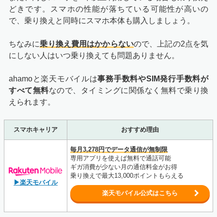
どきです。スマホの性能が落ちている可能性が高いの
で、乗り換えと同時にスマホ本体も購入しましょう。
ちなみに
乗り換え費用はかからない
ので、上記の2点を気
にしない人はいつ乗り換えても問題ありません。
ahamoと楽天モバイルは
事務手数料やSIM発行手数料が
すべて無料
なので、タイミングに関係なく無料で乗り換
えられます。
スマホキャリア
おすすめ理由
毎月3,278円でデータ通信が無制限
専用アプリを使えば無料で通話可能
ギガ消費が少ない月の通信料金がお得
乗り換えで最大13,000ポイントもらえる
▶楽天モバイル
楽天モバイル公式はこちら