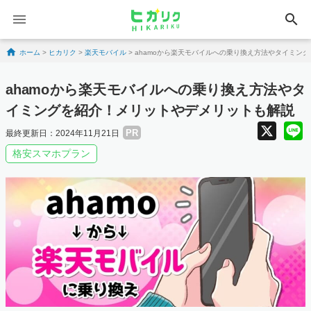
search
Skip to content
ホーム
>
ヒカリク
>
楽天モバイル
>
ahamoから楽天モバイルへの乗り換え方法やタイミン
ahamoから楽天モバイルへの乗り換え方法やタ
イミングを紹介！メリットやデメリットも解説
X
PR
最終更新日：2024年11月21日
格安スマホプラン