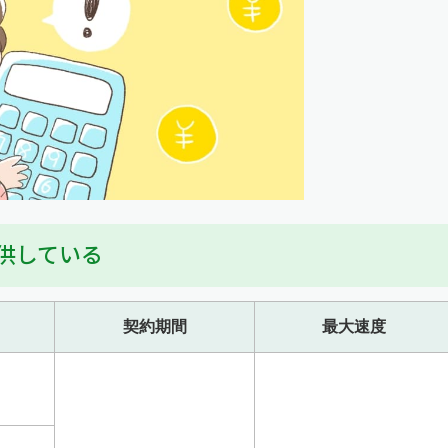
提供している
契約期間
最大速度