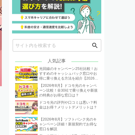
search
人気記事
光回線のキャンペーン25社比較！お
すすめのキャッシュバック窓口やお
得に乗り換える方法を紹介【2026年
8月】
【2026年8月】ドコモ光のキャンペ
ーン比較！全30社で乗り換えや新規
の特典がお得な窓口は？
ドコモ光の評判や口コミは悪い？料
金はお得？メリットデメリットは？
【2026年8月】ソフトバンク光のキ
ャンペーン詳細！新規契約でお得な
窓口を解説