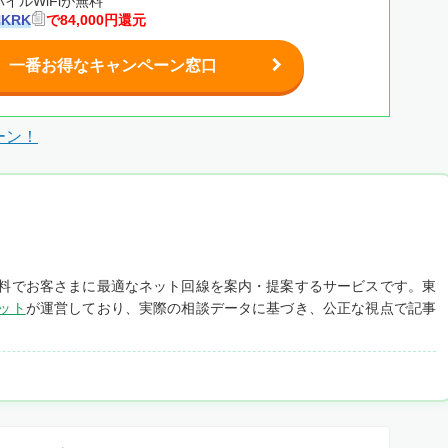
イルWiFiが無料
HKRK
で84,000円還元
一番お得なキャンペーン窓口
ーン！
料でお客さまに最適なネット回線を案内・提案するサービスです。東
ット
が運営しており、実際の相談データに基づき、公正な視点で記事