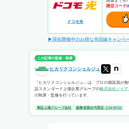
開通までモバ
限定コード
ドコモ光
▶現在開催中のお得な光回線キャンペ
この記事の監修・執筆
ヒカリクコンシェルジュ
『ヒカリクコンシェルジュ』は、プロの相談員が無
証スタンダード上場企業グループの
株式会社ノイア
の執筆・監修を行っています。
東証上場グループ会社
総務省届出代理店: C2416122