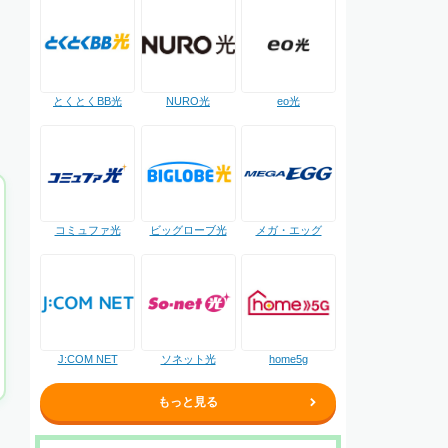
NURO光
とくとくBB光
eo光
コミュファ光
ビッグローブ光
メガ・エッグ
J:COM NET
ソネット光
home5g
もっと見る