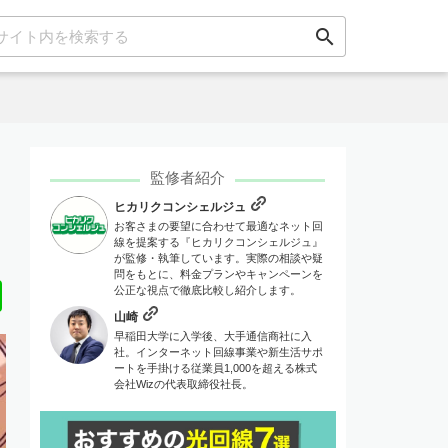
search
監修者紹介
ヒカリクコンシェルジュ
お客さまの要望に合わせて最適なネット回
線を提案する『ヒカリクコンシェルジュ』
が監修・執筆しています。実際の相談や疑
問をもとに、料金プランやキャンペーンを
Line
公正な視点で徹底比較し紹介します。
山崎
早稲田大学に入学後、大手通信商社に入
社。インターネット回線事業や新生活サポ
ートを手掛ける従業員1,000を超える株式
会社Wizの代表取締役社長。