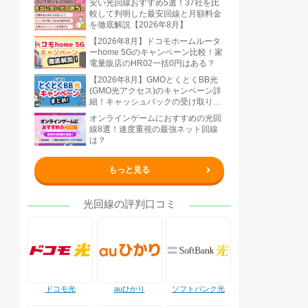
安い光回線おすすめ5選！37社を比
較して判明した最安回線と月額料金
を徹底解説【2026年8月】
【2026年8月】ドコモホームルータ
ーhome 5Gのキャンペーン比較！家
電量販店のHR02一括0円はある？
【2026年8月】GMOとくとくBB光
(GMO光アクセス)のキャンペーン詳
細！キャッシュバックの受け取り方
法も解説
オンラインゲームにおすすめの光回
線8選！速度重視の最強ネット回線
は？
もっと見る
光回線の評判口コミ
ドコモ光
auひかり
ソフトバンク光