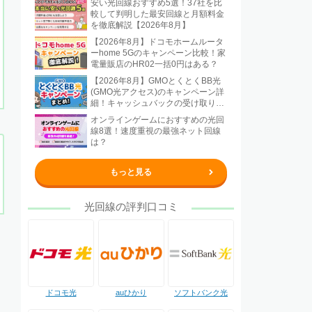
安い光回線おすすめ5選！37社を比
較して判明した最安回線と月額料金
を徹底解説【2026年8月】
【2026年8月】ドコモホームルータ
ーhome 5Gのキャンペーン比較！家
電量販店のHR02一括0円はある？
【2026年8月】GMOとくとくBB光
(GMO光アクセス)のキャンペーン詳
細！キャッシュバックの受け取り方
法も解説
オンラインゲームにおすすめの光回
線8選！速度重視の最強ネット回線
は？
もっと見る
光回線の評判口コミ
ドコモ光
auひかり
ソフトバンク光