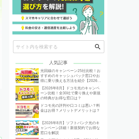
search
人気記事
光回線のキャンペーン25社比較！お
すすめのキャッシュバック窓口やお
得に乗り換える方法を紹介【2026年
8月】
【2026年8月】ドコモ光のキャンペ
ーン比較！全30社で乗り換えや新規
の特典がお得な窓口は？
ドコモ光の評判や口コミは悪い？料
金はお得？メリットデメリットは？
【2026年8月】ソフトバンク光のキ
ャンペーン詳細！新規契約でお得な
窓口を解説