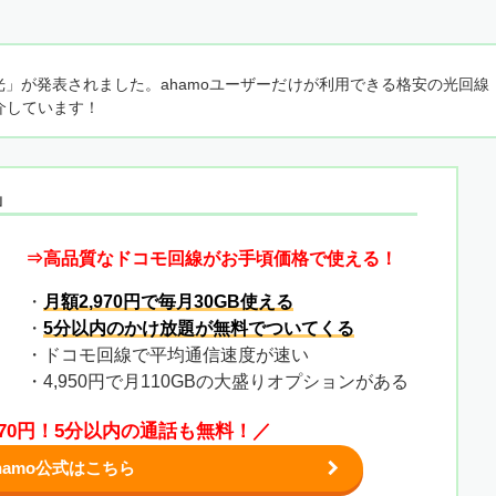
mo光」が発表されました。ahamoユーザーだけが利用できる格安の光回線
介しています！
」
⇒高品質なドコモ回線がお手頃価格で使える！
・
月額2,970円で毎月30GB使える
・
5分以内のかけ放題が無料でついてくる
・ドコモ回線で平均通信速度が速い
・4,950円で月110GBの大盛りオプションがある
,970円！5分以内の通話も無料！／
hamo公式はこちら