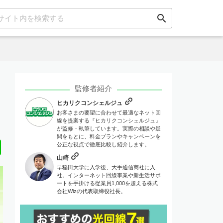
search
監修者紹介
ヒカリクコンシェルジュ
お客さまの要望に合わせて最適なネット回
線を提案する『ヒカリクコンシェルジュ』
が監修・執筆しています。実際の相談や疑
問をもとに、料金プランやキャンペーンを
Line
公正な視点で徹底比較し紹介します。
山崎
早稲田大学に入学後、大手通信商社に入
社。インターネット回線事業や新生活サポ
ートを手掛ける従業員1,000を超える株式
会社Wizの代表取締役社長。