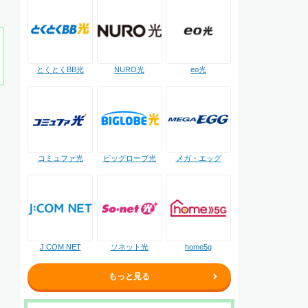
NURO光
とくとくBB光
eo光
コミュファ光
ビッグローブ光
メガ・エッグ
J:COM NET
ソネット光
home5g
もっと見る