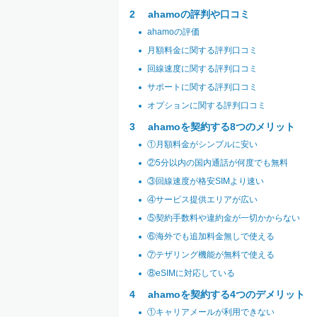
ahamoの評判や口コミ
ahamoの評価
月額料金に関する評判口コミ
回線速度に関する評判口コミ
サポートに関する評判口コミ
オプションに関する評判口コミ
ahamoを契約する8つのメリット
①月額料金がシンプルに安い
②5分以内の国内通話が何度でも無料
③回線速度が格安SIMより速い
④サービス提供エリアが広い
⑤契約手数料や違約金が一切かからない
⑥海外でも追加料金無しで使える
⑦テザリング機能が無料で使える
⑧eSIMに対応している
ahamoを契約する4つのデメリット
①キャリアメールが利用できない