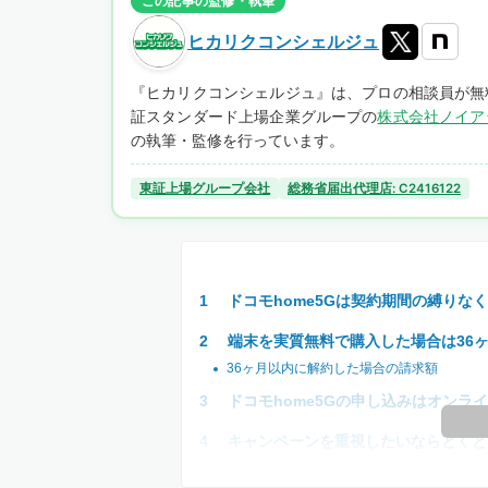
この記事の監修・執筆
ヒカリクコンシェルジュ
『ヒカリクコンシェルジュ』は、プロの相談員が無
証スタンダード上場企業グループの
株式会社ノイア
の執筆・監修を行っています。
東証上場グループ会社
総務省届出代理店: C2416122
ドコモhome5Gは契約期間の縛りな
端末を実質無料で購入した場合は36
36ヶ月以内に解約した場合の請求額
ドコモhome5Gの申し込みはオンラ
キャンペーンを重視したいならとくとく