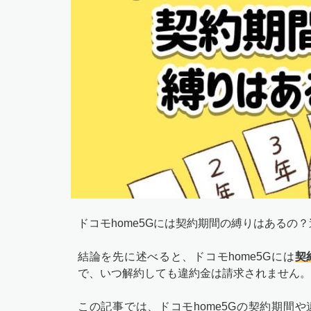
ドコモhome5Gには契約期間の縛りはある
結論を先に述べると、ドコモhome5Gには
契
で、いつ解約しても違約金は請求されません。
この記事では、ドコモhome5Gの契約期間