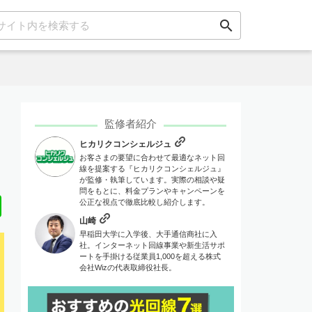
search
監修者紹介
ヒカリクコンシェルジュ
お客さまの要望に合わせて最適なネット回
線を提案する『ヒカリクコンシェルジュ』
が監修・執筆しています。実際の相談や疑
問をもとに、料金プランやキャンペーンを
Line
公正な視点で徹底比較し紹介します。
山崎
早稲田大学に入学後、大手通信商社に入
社。インターネット回線事業や新生活サポ
ートを手掛ける従業員1,000を超える株式
会社Wizの代表取締役社長。