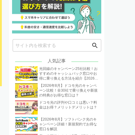
search
人気記事
光回線のキャンペーン25社比較！お
すすめのキャッシュバック窓口やお
得に乗り換える方法を紹介【2026年
8月】
【2026年8月】ドコモ光のキャンペ
ーン比較！全30社で乗り換えや新規
の特典がお得な窓口は？
ドコモ光の評判や口コミは悪い？料
金はお得？メリットデメリットは？
【2026年8月】ソフトバンク光のキ
ャンペーン詳細！新規契約でお得な
窓口を解説