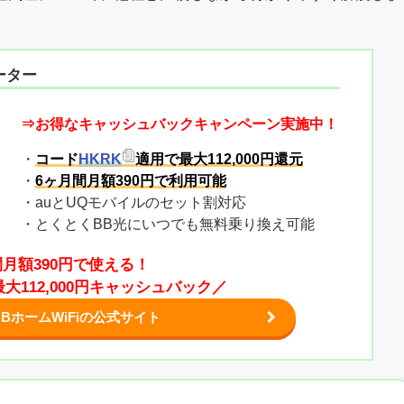
ーター
⇒お得なキャッシュバックキャンペーン実施中！
・
コード
HKRK
適用で最大112,000円還元
・
6ヶ月間月額390円で利用可能
・auとUQモバイルのセット割対応
・とくとくBB光にいつでも無料乗り換え可能
間月額390円で使える！
大112,000円キャッシュバック／
BホームWiFiの公式サイト