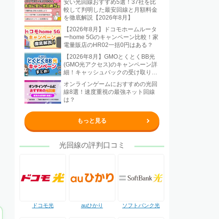
安い光回線おすすめ5選！37社を比
較して判明した最安回線と月額料金
を徹底解説【2026年8月】
【2026年8月】ドコモホームルータ
ーhome 5Gのキャンペーン比較！家
電量販店のHR02一括0円はある？
【2026年8月】GMOとくとくBB光
(GMO光アクセス)のキャンペーン詳
細！キャッシュバックの受け取り方
法も解説
オンラインゲームにおすすめの光回
線8選！速度重視の最強ネット回線
は？
もっと見る
光回線の評判口コミ
ドコモ光
auひかり
ソフトバンク光