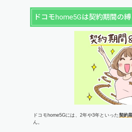
ドコモhome5Gは契約期間の
ドコモhome5Gには、2年や3年といった
契約
ん。