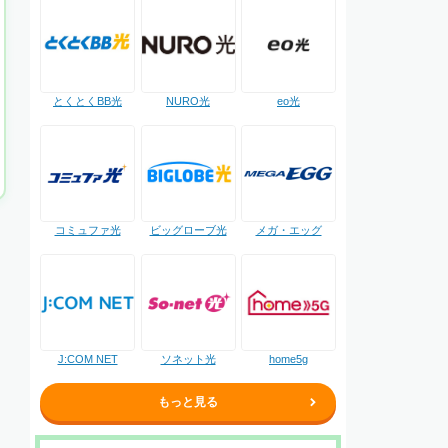
NURO光
とくとくBB光
eo光
コミュファ光
ビッグローブ光
メガ・エッグ
J:COM NET
ソネット光
home5g
もっと見る