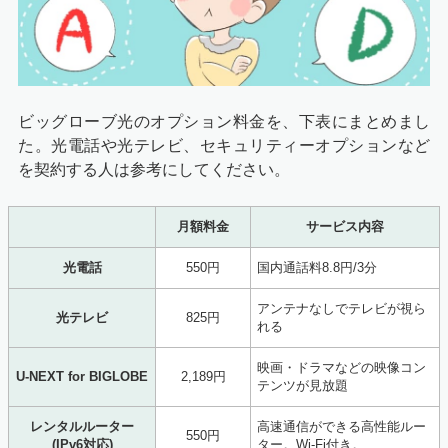
ビッグローブ光のオプション料金を、下表にまとめまし
た。光電話や光テレビ、セキュリティーオプションなど
を契約する人は参考にしてください。
月額料金
サービス内容
光電話
550円
国内通話料8.8円/3分
アンテナなしでテレビが視ら
光テレビ
825円
れる
映画・ドラマなどの映像コン
U-NEXT for BIGLOBE
2,189円
テンツが見放題
レンタルルーター
高速通信ができる高性能ルー
550円
(IPv6対応)
ター。Wi-Fi付き。