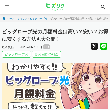
search
Skip to content
ホーム
>
ヒカリク
>
ビッグローブ光
>
ビッグローブ光の月額料金は高い？安い？お得に安く
ビッグローブ光の月額料金は高い？安い？お得
に安くする方法も大公開！
X
PR
最終更新日：2025年06月03日
ビッグローブ光
各光回線の料金