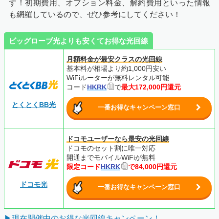
す！初期費用、オプション料金、解約費用といった情報
も網羅しているので、ぜひ参考にしてください！
ビッグローブ光よりも安くてお得な光回線
月額料金が最安クラスの光回線
基本料が相場より約1,000円安い
WiFiルーターが無料レンタル可能
コード
HKRK
で
最大172,000円還元
とくとくBB光
一番お得なキャンペーン窓口
ドコモユーザーなら最安の光回線
ドコモのセット割に唯一対応
開通までモバイルWiFiが無料
限定コード
HKRK
で84,000円還元
ドコモ光
一番お得なキャンペーン窓口
▶現在開催中のお得な光回線キャンペーン！