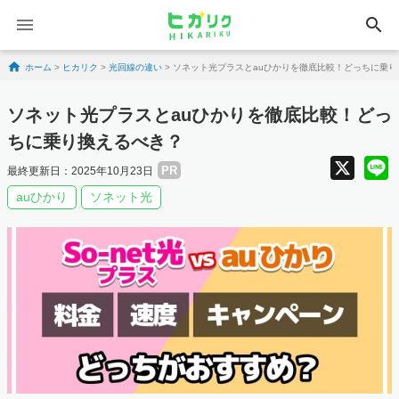
search
Skip to content
ホーム
>
ヒカリク
>
光回線の違い
>
ソネット光プラスとauひかりを徹底比較！どっちに乗り
ソネット光プラスとauひかりを徹底比較！どっ
ちに乗り換えるべき？
X
PR
最終更新日：2025年10月23日
auひかり
ソネット光