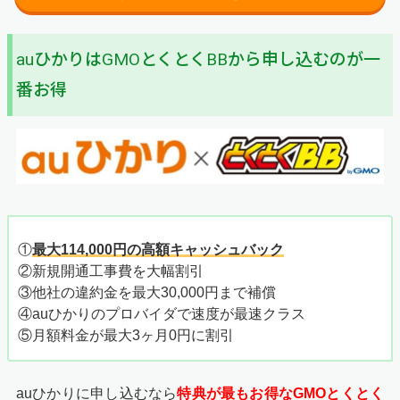
auひかりはGMOとくとくBBから申し込むのが一
番お得
①
最大114,000円の高額キャッシュバック
②新規開通工事費を大幅割引
③他社の違約金を最大30,000円まで補償
④auひかりのプロバイダで速度が最速クラス
⑤月額料金が最大3ヶ月0円に割引
auひかりに申し込むなら
特典が最もお得なGMOとくとく