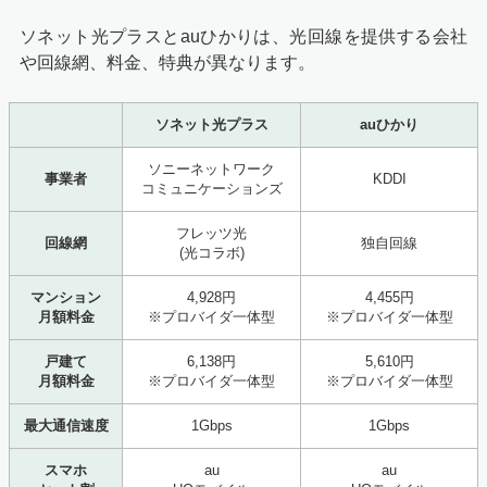
ソネット光プラスとauひかりは、光回線を提供する会社
や回線網、料金、特典が異なります。
ソネット光プラス
auひかり
ソニーネットワーク
事業者
KDDI
コミュニケーションズ
フレッツ光
回線網
独自回線
(光コラボ)
マンション
4,928円
4,455円
月額料金
※プロバイダ一体型
※プロバイダ一体型
戸建て
6,138円
5,610円
月額料金
※プロバイダ一体型
※プロバイダ一体型
最大通信速度
1Gbps
1Gbps
スマホ
au
au