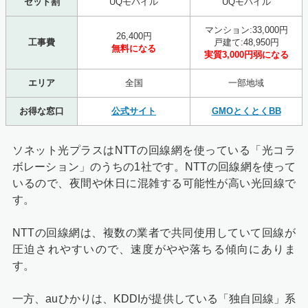
セット割
UQモバイル
UQモバイル
マンション:33,000円
26,400円
工事費
戸建て:48,950円
無料になる
実質3,000円弱になる
エリア
全国
一部地域
お得な窓口
公式サイト
GMOとくとくBB
ソネット光プラスはNTTの回線網を使っている「光コラ
ボレーション」のうちの1社です。NTTの回線網を使って
いるので、夜間や休日に混雑する可能性が高い光回線で
す。
NTTの回線網は、複数の業者で共同使用していて回線が
圧迫されやすいので、速度がやや落ちる傾向にありま
す。
一方、auひかりは、KDDIが提供している「独自回線」系