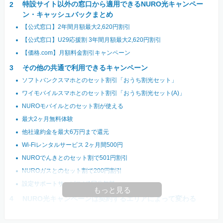
特設サイト以外の窓口から適用できるNURO光キャンペー
ン・キャッシュバックまとめ
【公式窓口】2年間月額最大2,620円割引
【公式窓口】U29応援割 3年間月額最大2,620円割引
【価格.com】月額料金割引キャンペーン
その他の共通で利用できるキャンペーン
ソフトバンクスマホとのセット割引「おうち割光セット」
ワイモバイルスマホとのセット割引「おうち割光セット(A)」
NUROモバイルとのセット割が使える
最大2ヶ月無料体験
他社違約金を最大6万円まで還元
Wi-Fiレンタルサービス 2ヶ月間500円
NUROでんきとのセット割で501円割引
NUROガスとのセット割で200円割引
設定サポートサービスが1回分無料
もっと見る
NURO光キャンペーンは契約するエリアによって変わる