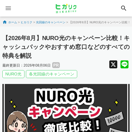
search
Skip to content
ホーム
>
ヒカリク
>
光回線のキャンペーン
>
【2026年8月】NURO光のキャンペーン比
【2026年8月】NURO光のキャンペーン比較！キ
ャッシュバックやおすすめ窓口などのすべての
特典を解説
X
PR
最終更新日：2026年08月06日
NURO光
各光回線のキャンペーン