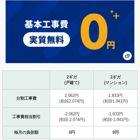
2ギガ
2ギガ
(戸建て)
(マンション)
2,062円
1,833円
分割工事費
(初回2,074円)
(初回1,841円)
-2,062円
-1,833円
工事費相当割引
(初回-2,074円)
(初回-1,841円)
毎月の負担額
0円
0円