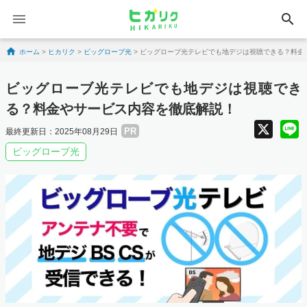
search
Skip to content
ホーム
>
ヒカリク
>
ビッグローブ光
>
ビッグローブ光テレビでも地デジは視聴できる？料金
ビッグローブ光テレビでも地デジは視聴でき
る？料金やサービス内容を徹底解説！
X
PR
最終更新日：2025年08月29日
ビッグローブ光