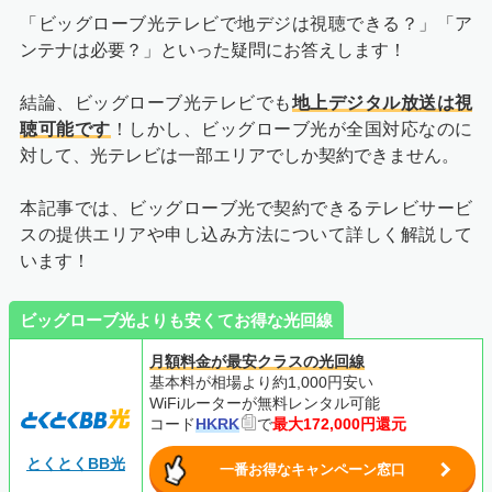
「ビッグローブ光テレビで地デジは視聴できる？」「ア
ンテナは必要？」といった疑問にお答えします！
結論、ビッグローブ光テレビでも
地上デジタル放送は視
聴可能です
！しかし、ビッグローブ光が全国対応なのに
対して、光テレビは一部エリアでしか契約できません。
本記事では、ビッグローブ光で契約できるテレビサービ
スの提供エリアや申し込み方法について詳しく解説して
います！
ビッグローブ光よりも安くてお得な光回線
月額料金が最安クラスの光回線
基本料が相場より約1,000円安い
WiFiルーターが無料レンタル可能
コード
HKRK
で
最大172,000円還元
とくとくBB光
一番お得なキャンペーン窓口