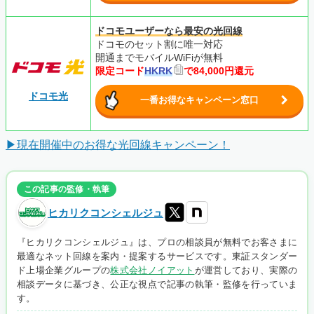
ドコモユーザーなら最安の光回線
ドコモのセット割に唯一対応
開通までモバイルWiFiが無料
限定コード
HKRK
で84,000円還元
ドコモ光
一番お得なキャンペーン窓口
▶現在開催中のお得な光回線キャンペーン！
この記事の監修・執筆
ヒカリクコンシェルジュ
『ヒカリクコンシェルジュ』は、プロの相談員が無料でお客さまに
最適なネット回線を案内・提案するサービスです。東証スタンダー
ド上場企業グループの
株式会社ノイアット
が運営しており、実際の
相談データに基づき、公正な視点で記事の執筆・監修を行っていま
す。