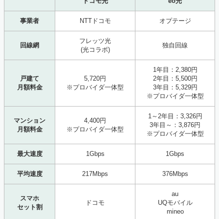
ドコモ光
eo光
事業者
NTTドコモ
オプテージ
フレッツ光
回線網
独自回線
(光コラボ)
1年目：2,380円
戸建て
5,720円
2年目：5,500円
月額料金
※プロバイダ一体型
3年目：5,329円
※プロバイダ一体型
1～2年目：3,326円
マンション
4,400円
3年目～：3,876円
月額料金
※プロバイダ一体型
※プロバイダ一体型
最大速度
1Gbps
1Gbps
平均速度
217Mbps
376Mbps
au
スマホ
ドコモ
UQモバイル
セット割
mineo