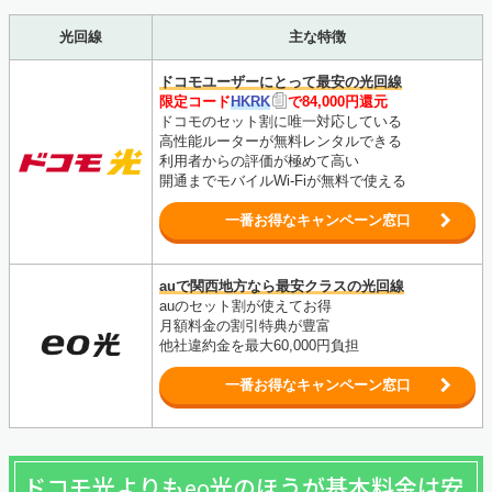
光回線
主な特徴
ドコモユーザーにとって最安の光回線
限定コード
HKRK
で84,000円還元
ドコモのセット割に唯一対応している
高性能ルーターが無料レンタルできる
利用者からの評価が極めて高い
開通までモバイルWi-Fiが無料で使える
一番お得なキャンペーン窓口
auで関西地方なら最安クラスの光回線
auのセット割が使えてお得
月額料金の割引特典が豊富
他社違約金を最大60,000円負担
一番お得なキャンペーン窓口
ドコモ光よりもeo光のほうが基本料金は安