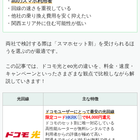
・
auのスマホ利用者
・回線の速さを重視している
・他社の乗り換え費用を安く抑えたい
・関西エリア外に住む可能性が低い
両社で検討する際は「スマホセット割」を受けられるほ
うを選ぶのが最適です。
この記事では、ドコモ光とeo光の違いを、料金・速度・
キャンペーンといったさまざまな観点で比較しながら解
説していきます！
光回線
主な特徴
ドコモユーザーにとって最安の光回線
限定コード
HKRK
で84,000円還元
ドコモのセット割に唯一対応している
高性能ルーターが無料レンタルできる
利用者からの評価が極めて高い
開通までモバイルWi-Fiが無料で使える