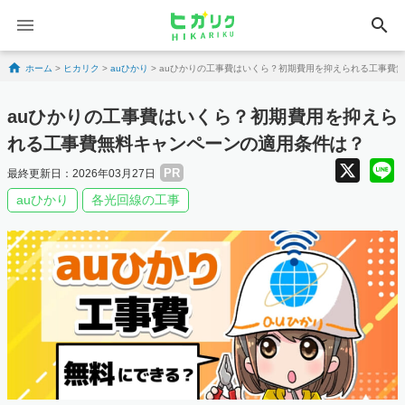
search
Skip to content
ホーム
>
ヒカリク
>
auひかり
>
auひかりの工事費はいくら？初期費用を抑えられる工事費
auひかりの工事費はいくら？初期費用を抑えら
れる工事費無料キャンペーンの適用条件は？
X
PR
最終更新日：2026年03月27日
auひかり
各光回線の工事