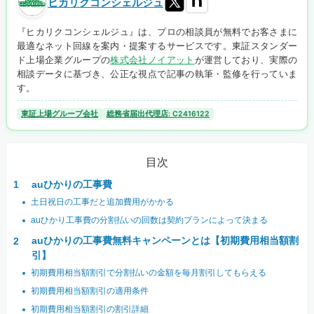
ヒカリクコンシェルジュ
『ヒカリクコンシェルジュ』は、プロの相談員が無料でお客さまに
最適なネット回線を案内・提案するサービスです。東証スタンダー
ド上場企業グループの
株式会社ノイアット
が運営しており、実際の
相談データに基づき、公正な視点で記事の執筆・監修を行っていま
す。
東証上場グループ会社
総務省届出代理店: C2416122
目次
auひかりの工事費
土日祝日の工事だと追加費用がかかる
auひかり工事費の分割払いの回数は契約プランによって決まる
auひかりの工事費無料キャンペーンとは【初期費用相当額割
引】
初期費用相当額割引で分割払いの金額を毎月割引してもらえる
初期費用相当額割引の適用条件
初期費用相当額割引の割引詳細