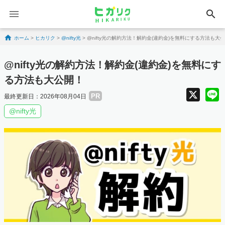
search
Skip to content
ホーム
>
ヒカリク
>
@nifty光
>
@nifty光の解約方法！解約金(違約金)を無料にする方法も大
@nifty光の解約方法！解約金(違約金)を無料にす
る方法も大公開！
X
PR
最終更新日：2026年08月04日
@nifty光