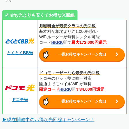
@nifty光よりも安くてお得な光回線
月額料金が最安クラスの光回線
基本料が相場より約1,000円安い
WiFiルーターが無料レンタル可能
コード
HKRK
で
最大172,000円還元
とくとくBB光
一番お得なキャンペーン窓口
ドコモユーザーなら最安の光回線
ドコモのセット割に唯一対応
開通までモバイルWiFiが無料
限定コード
HKRK
で84,000円還元
ドコモ光
一番お得なキャンペーン窓口
▶現在開催中のお得な光回線キャンペーン！