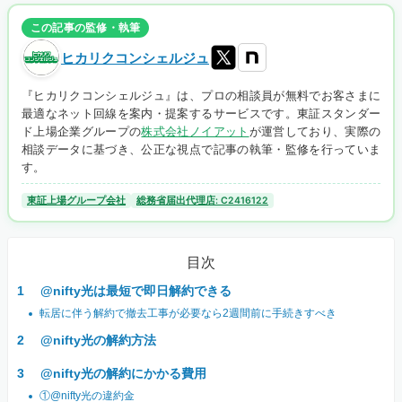
この記事の監修・執筆
ヒカリクコンシェルジュ
『ヒカリクコンシェルジュ』は、プロの相談員が無料でお客さまに
最適なネット回線を案内・提案するサービスです。東証スタンダー
ド上場企業グループの
株式会社ノイアット
が運営しており、実際の
相談データに基づき、公正な視点で記事の執筆・監修を行っていま
す。
東証上場グループ会社
総務省届出代理店: C2416122
目次
@nifty光は最短で即日解約できる
転居に伴う解約で撤去工事が必要なら2週間前に手続きすべき
@nifty光の解約方法
@nifty光の解約にかかる費用
①@nifty光の違約金