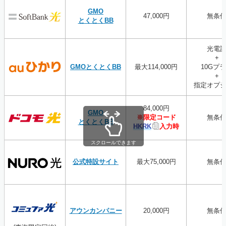
GMO
47,000円
無条
とくとくBB
光電
+
GMOとくとくBB
最大114,000円
10Gプ
+
指定オプ
84,000円
GMO
※限定コード
無条
とくとくBB
HKRK
入力時
スクロールできます
公式特設サイト
最大75,000円
無条
アウンカンパニー
20,000円
無条