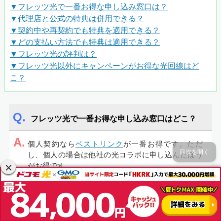
▼フレッツ光で一番お得な申し込み窓口は？
▼代理店と公式の特典は併用できる？
▼契約中や再契約でも特典を適用できる？
▼どの支払い方法でも特典は適用できる？
▼フレッツ光の評判は？
▼フレッツ光以外にキャンペーンがお得な光回線はど
こ？
フレッツ光で一番お得な申し込み窓口はどこ？
A.
個人契約なら
ベストリンク
が一番お得です。ただ
目次を開く
し、個人の場合は他社の光コラボに申し込んだほう
がお得です。
代理店と公式の特典は併用できる？