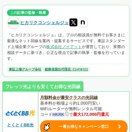
この記事の監修・執筆
ヒカリクコンシェルジュ
『ヒカリクコンシェルジュ』は、プロの相談員が無料でお客さまに
最適なネット回線を案内・提案するサービスです。東証スタンダー
ド上場企業グループの
株式会社ノイアット
が運営しており、実際の
相談データに基づき、公正な視点で記事の執筆・監修を行っていま
す。
東証上場グループ会社
総務省届出代理店: C2416122
フレッツ光よりも安くてお得な光回線
月額料金が最安クラスの光回線
基本料が相場より約1,000円安い
WiFiルーターが無料レンタル可能
コード
HKRK
で
最大172,000円還元
とくとくBB光
一番お得なキャンペーン窓口