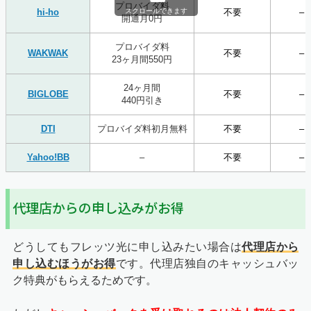
プロバイダ料
hi-ho
スクロールできます
不要
–
開通月0円
プロバイダ料
WAKWAK
不要
–
23ヶ月間550円
24ヶ月間
BIGLOBE
不要
–
440円引き
DTI
プロバイダ料初月無料
不要
–
Yahoo!BB
–
不要
–
代理店からの申し込みがお得
どうしてもフレッツ光に申し込みたい場合は
代理店から
申し込むほうがお得
です。代理店独自のキャッシュバッ
ク特典がもらえるためです。