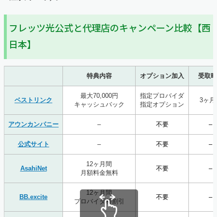
フレッツ光公式と代理店のキャンペーン比較【西
日本】
特典内容
オプション加入
受取時
最大70,000円
指定プロバイダ
ベストリンク
3ヶ月
キャッシュバック
指定オプション
アウンカンパニー
–
不要
–
公式サイト
–
不要
–
12ヶ月間
AsahiNet
不要
–
月額料金無料
12ヶ月間
BB.excite
不要
–
プロバイダ料割引