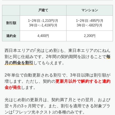
戸建て
マンション
1~2年目:-1,210円/月
1~2年目:-495円/月
割引額
3年目~:-1,419円/月
3年目~:-682円/月
違約金
4,400円
2,200円
西日本エリアの｢光はじめ割｣も、東日本エリアのにねん
割と同じ仕組みです。2年間の契約期間を設けることで
毎
月の料金を割引
してもらえます。
2年単位で自動更新される割引で、3年目以降は割引額が
増します。ただし、契約の
更新月以外で解約すると違約
金が発生
します。
光はじめ割の更新月は、契約満了月とその翌月、および
翌々月の3ヶ月間です。また、割引を適用できる対象プラ
ンは｢フレッツ光ネクスト｣の各種のみです。