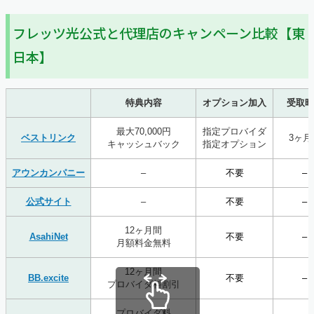
フレッツ光公式と代理店のキャンペーン比較【東
日本】
特典内容
オプション加入
受取時
最大70,000円
指定プロバイダ
ベストリンク
3ヶ月
キャッシュバック
指定オプション
アウンカンパニー
–
不要
–
公式サイト
–
不要
–
12ヶ月間
AsahiNet
不要
–
月額料金無料
12ヶ月間
BB.excite
不要
–
プロバイダ料割引
プロバイダ料