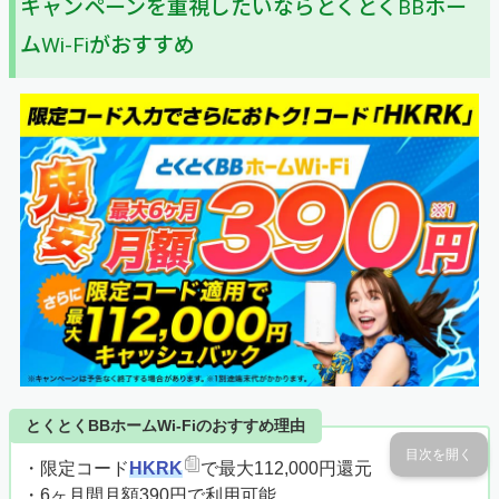
キャンペーンを重視したいならとくとくBBホー
ムWi-Fiがおすすめ
とくとくBBホームWi-Fiのおすすめ理由
目次を開く
・限定コード
HKRK
で最大112,000円還元
・6ヶ月間月額390円で利用可能