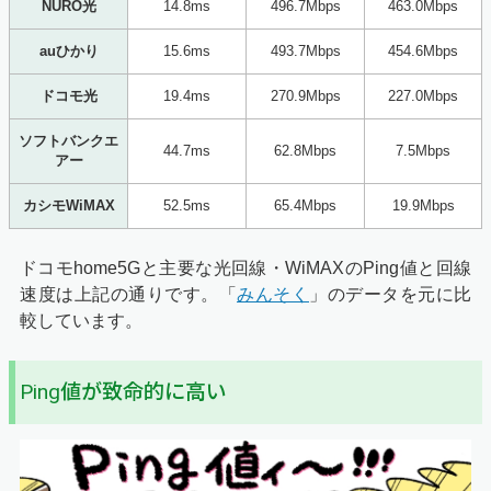
NURO光
14.8ms
496.7Mbps
463.0Mbps
auひかり
15.6ms
493.7Mbps
454.6Mbps
ドコモ光
19.4ms
270.9Mbps
227.0Mbps
ソフトバンクエ
44.7ms
62.8Mbps
7.5Mbps
アー
カシモWiMAX
52.5ms
65.4Mbps
19.9Mbps
ドコモhome5Gと主要な光回線・WiMAXのPing値と回線
速度は上記の通りです。「
みんそく
」のデータを元に比
較しています。
Ping値が致命的に高い