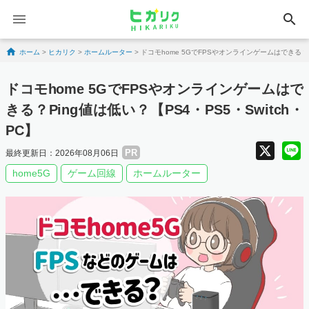
search
Skip to content
ホーム
>
ヒカリク
>
ホームルーター
>
ドコモhome 5GでFPSやオンラインゲームはできる？Pi
ドコモhome 5GでFPSやオンラインゲームはで
きる？Ping値は低い？【PS4・PS5・Switch・
PC】
X
PR
最終更新日：2026年08月06日
home5G
ゲーム回線
ホームルーター