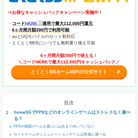
⇒お得なキャッシュバックキャンペーン実施中！
・
コード
HKRK
適用で最大112,000円還元
・
6ヶ月間月額390円で利用可能
・auとUQモバイルのセット割対応
・とくとくBB光にいつでも無料乗り換え可能
6ヶ月間月額390円で使える！
＼コードHKRKで最大112,000円キャッシュバック／
とくとくBBホームWiFiの公式サイト
目次
home5GでFPSなどのオンラインゲームはストレスなく遊べ
る？
FPSや格闘ゲームを遊ぶにはあまり向いていない
カードゲームやシミュレーションゲームは快適に遊べる