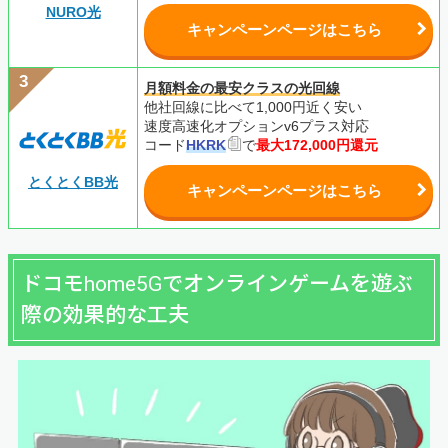
NURO光
キャンペーンページはこちら
月額料金の最安クラスの光回線
他社回線に比べて1,000円近く安い
速度高速化オプションv6プラス対応
コード
HKRK
で
最大172,000円還元
とくとくBB光
キャンペーンページはこちら
ドコモhome5Gでオンラインゲームを遊ぶ
際の効果的な工夫