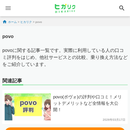
search
Skip to content
ホーム
>
ヒカリク
>
povo
povo
povoに関する記事一覧です。実際に利用している人の口コ
ミ評判をはじめ、他社サービスとの比較、乗り換え方法など
をご紹介しています。
関連記事
povo(ポヴォ)の評判や口コミ！メリ
ットデメリットなど全情報を大公
開！
2026年03月17日