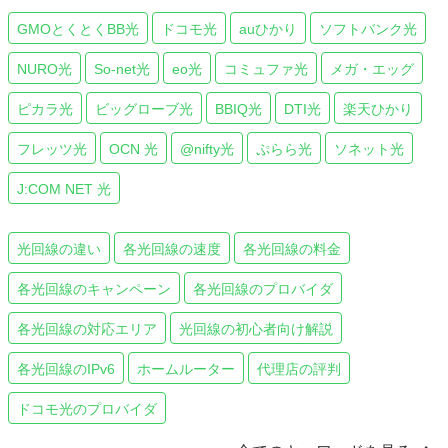
GMOとくとくBB光
ドコモ光
auひかり
ソフトバンク光
NURO光
So-net光
eo光
コミュファ光
メガ・エッグ
ピカラ光
ビッグローブ光
BBIQ光
DTI光
楽天ひかり
フレッツ光
OCN 光
@nifty光
ぷらら光
ソネット光
J:COM NET 光
光回線の違い
各光回線の速度
各光回線の料金
各光回線のキャンペーン
各光回線のプロバイダ
各光回線の対応エリア
光回線の初心者向け解説
各光回線のIPv6
ホームルーター
代理店の評判
ドコモ光のプロバイダ