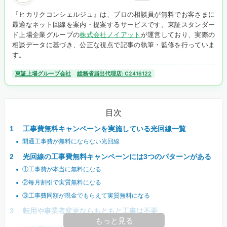
『ヒカリクコンシェルジュ』は、プロの相談員が無料でお客さまに
最適なネット回線を案内・提案するサービスです。東証スタンダー
ド上場企業グループの
株式会社ノイアット
が運営しており、実際の
相談データに基づき、公正な視点で記事の執筆・監修を行っていま
す。
東証上場グループ会社
総務省届出代理店: C2416122
目次
工事費無料キャンペーンを実施している光回線一覧
開通工事費が無料にならない光回線
光回線の工事費無料キャンペーンには3つのパターンがある
①工事費が本当に無料になる
②毎月割引で実質無料になる
③工事費同額が現金でもらえて実質無料になる
転用や事業者変更ならもともと工事は不要
もっと見る