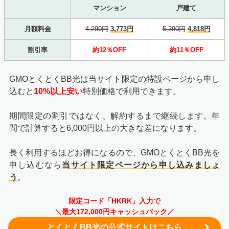
マンション
戸建て
月額料金
4,290円
3,773円
5,390円
4,818円
割引率
約12％OFF
約11％OFF
GMOとくとくBB光は当サイト限定の特設ページから申し
込むと
10%以上安い
特別価格で利用できます。
期間限定の割引ではなく、解約するまで継続します。年
間で計算すると6,000円以上の大きな差になります。
長く利用するほどお得になるので、GMOとくとくBB光を
申し込むなら
当サイト限定ページから申し込みましょ
う
。
限定コード「HKRK」入力で
＼最大172,000円キャッシュバック／
とくとくBB光の公式サイトはこちら