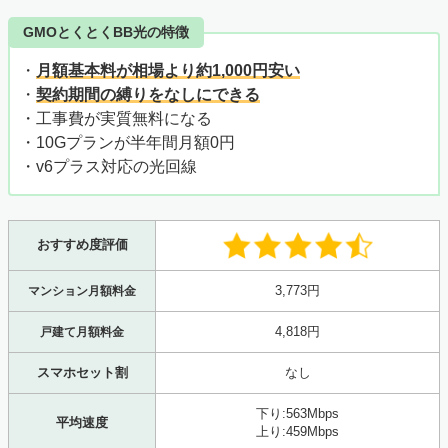
GMOとくとくBB光の特徴
・
月額基本料が相場より約1,000円安い
・
契約期間の縛りをなしにできる
・工事費が実質無料になる
・10Gプランが半年間月額0円
・v6プラス対応の光回線
おすすめ度評価
3,773円
マンション月額料金
4,818円
戸建て月額料金
スマホセット割
なし
下り:563Mbps
平均速度
上り:459Mbps