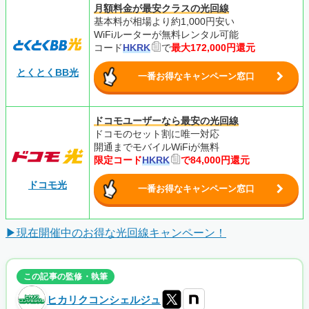
月額料金が最安クラスの光回線
基本料が相場より約1,000円安い
WiFiルーターが無料レンタル可能
コード
HKRK
で
最大172,000円還元
とくとくBB光
一番お得なキャンペーン窓口
ドコモユーザーなら最安の光回線
ドコモのセット割に唯一対応
開通までモバイルWiFiが無料
限定コード
HKRK
で84,000円還元
ドコモ光
一番お得なキャンペーン窓口
▶現在開催中のお得な光回線キャンペーン！
この記事の監修・執筆
ヒカリクコンシェルジュ