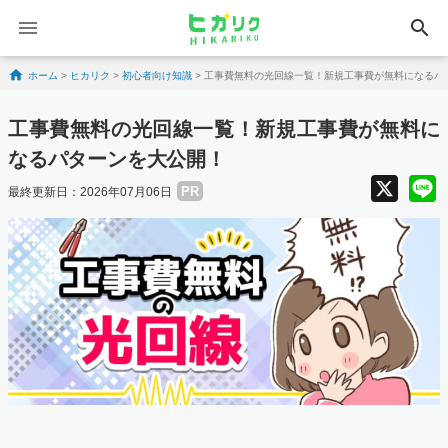
search
Skip to content
ホーム
>
ヒカリク
>
初心者向け知識
>
工事費無料の光回線一覧！新規工事費が無料になるパ
工事費無料の光回線一覧！新規工事費が無料に
なるパターンを大公開！
X
PR
最終更新日：2026年07月06日