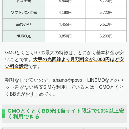
ドコモ光
4,400円
5,720円
ソフトバンク光
4,180円
5,720円
auひかり
4,455円
5,610円
NURO光
3,850円
5,200円
GMOとくとくBBの最大の特徴は、とにかく基本料金が安
いことです。
大手の光回線より月額料金が1,000円ほど安
い料金設定
です。
割引なしで安いので、ahamoやpovo、LINEMOなどのセ
ット割がない格安SIMを利用している人は、GMOとくと
くBB光がおすすめです。
GMOとくとくBB光は当サイト限定で10%以上安
く利用できる