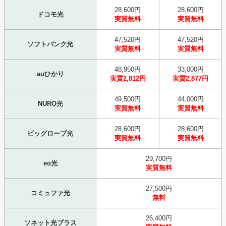
28,600円
28,600円
ドコモ光
実質無料
実質無料
47,520円
47,520円
ソフトバンク光
実質無料
実質無料
48,950円
33,000円
auひかり
実質2,812円
実質2,877円
49,500円
44,000円
NURO光
実質無料
実質無料
28,600円
28,600円
ビッグローブ光
実質無料
実質無料
29,700円
eo光
実質無料
27,500円
コミュファ光
無料
26,400円
ソネット光プラス