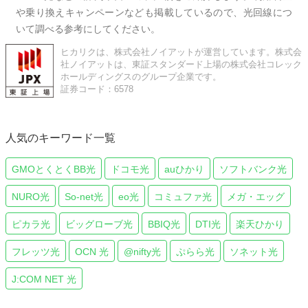
や乗り換えキャンペーンなども掲載しているので、光回線につ
いて調べる参考にしてください。
ヒカリクは、株式会社ノイアットが運営しています。株式会
社ノイアットは、東証スタンダード上場の株式会社コレック
ホールディングスのグループ企業です。
証券コード：6578
人気のキーワード一覧
GMOとくとくBB光
ドコモ光
auひかり
ソフトバンク光
NURO光
So-net光
eo光
コミュファ光
メガ・エッグ
ピカラ光
ビッグローブ光
BBIQ光
DTI光
楽天ひかり
フレッツ光
OCN 光
@nifty光
ぷらら光
ソネット光
J:COM NET 光