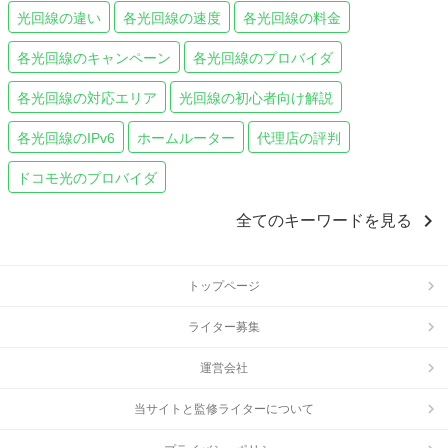
光回線の違い
各光回線の速度
各光回線の料金
各光回線のキャンペーン
各光回線のプロバイダ
各光回線の対応エリア
光回線の初心者向け解説
各光回線のIPv6
ホームルーター
代理店の評判
ドコモ光のプロバイダ
chevron_right
全てのキーワードを見る
トップページ
ライター募集
運営会社
当サイトと監修ライターについて