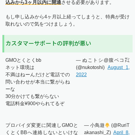
込みから3ヶ月以内に開通
させる必要があります。
もし申し込みから4ヶ月以上経ってしまうと、特典が受け
取れないので気をつけましょう。
カスタマーサポートの評判が悪い
GMOとくとくbb
— ぬこトシ@腹ペコ㌠
ネット環境は
(@nukotoshi)
August 1,
不満はねーんだけど電話での
2022
問い合わせが本当に繋がらね
ーな
30分かけても繋がらない
電話料金¥900やられてるぞ
プロバイダ変更に関連しGMOと
— 小鳥遊
(@RuriT
くとくBBへ連絡しないといけな
akanashi_Z)
April 8,