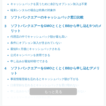
キャッシュバックを貰うために余計なオプション加入は不要
端末レンタルの場合は特典の対象外
ソフトバンクエアーのキャッシュバック窓口比較
ソフトバンクエアーをGMOとくとくBBから申し込む5つのメ
リット
代理店の中でキャッシュバック額が最も高い
条件にオプション加入が含まれていない
最短8ヶ月後にキャッシュバックされる
公式キャンペーンを併用できる
申し込みが最短60秒でできる
ソフトバンクエアーをGMOとくとくBBから申し込むデメリ
ット
事前情報登録を忘れるとキャッシュバック額が下がる
口座登録を忘れるとキャッシュバックを受け取れない
申し込みから3ヶ月以内に開通しないと特典が受け取れない
もっと見る
カスタマーサポートの評判が悪い