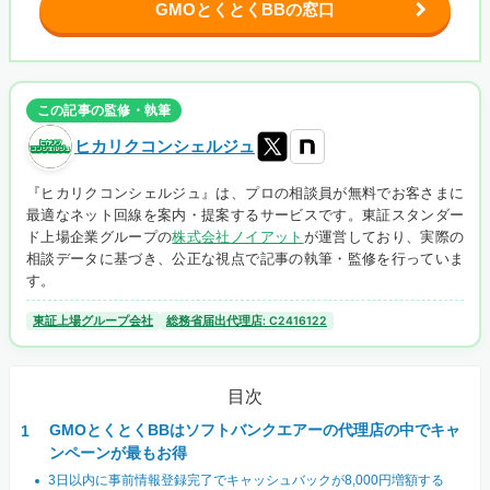
GMOとくとくBBの窓口
この記事の監修・執筆
ヒカリクコンシェルジュ
『ヒカリクコンシェルジュ』は、プロの相談員が無料でお客さまに
最適なネット回線を案内・提案するサービスです。東証スタンダー
ド上場企業グループの
株式会社ノイアット
が運営しており、実際の
相談データに基づき、公正な視点で記事の執筆・監修を行っていま
す。
東証上場グループ会社
総務省届出代理店: C2416122
目次
GMOとくとくBBはソフトバンクエアーの代理店の中でキャ
ンペーンが最もお得
3日以内に事前情報登録完了でキャッシュバックが8,000円増額する