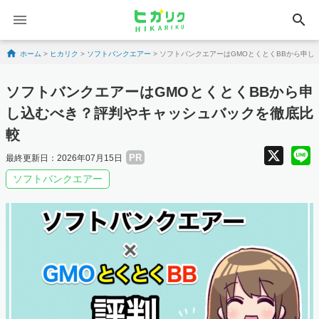
search
Skip to content
ホーム
>
ヒカリク
>
ソフトバンクエアー
>
ソフトバンクエアーはGMOとくとくBBから申し
ソフトバンクエアーはGMOとくとくBBから申
し込むべき？評判やキャッシュバックを徹底比
較
X
PR
最終更新日：2026年07月15日
ソフトバンクエアー