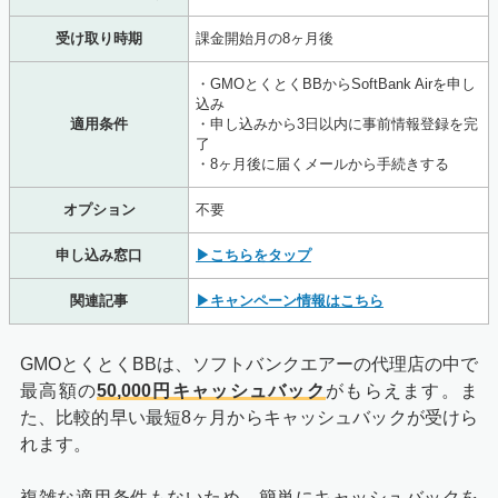
受け取り時期
課金開始月の8ヶ月後
・GMOとくとくBBからSoftBank Airを申し
込み
適用条件
・申し込みから3日以内に事前情報登録を完
了
・8ヶ月後に届くメールから手続きする
オプション
不要
申し込み窓口
▶こちらをタップ
関連記事
▶キャンペーン情報はこちら
GMOとくとくBBは、ソフトバンクエアーの代理店の中で
最高額の
50,000円キャッシュバック
がもらえます。ま
た、比較的早い最短8ヶ月からキャッシュバックが受けら
れます。
複雑な適用条件もないため、簡単にキャッシュバックを