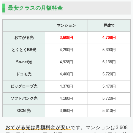
最安クラスの月額料金
マンション
戸建て
おてがる光
3,608円
4,708円
とくとくBB光
4,290円
5,390円
So-net光
4,928円
6,138円
ドコモ光
4,400円
5,720円
ビッグローブ光
4,378円
5,470円
ソフトバンク光
4,180円
5,720円
OCN 光
3,960円
5,610円
おてがる光は月額料金が安い
です。マンションは3,608