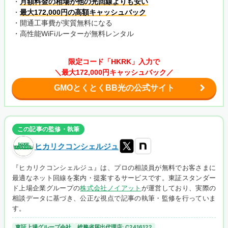
・
月額料金の相場が他の光回線よりも安い
・
最大172,000円の高額キャッシュバック
・開通工事費が実質無料になる
・高性能WiFiルーターが無料レンタル
限定コード「HKRK」入力で
＼最大172,000円キャッシュバック／
GMOとくとくBB光の公式サイト
この記事の監修・執筆
ヒカリクコンシェルジュ
『ヒカリクコンシェルジュ』は、プロの相談員が無料でお客さまに
最適なネット回線を案内・提案するサービスです。東証スタンダー
ド上場企業グループの
株式会社ノイアット
が運営しており、実際の
相談データに基づき、公正な視点で記事の執筆・監修を行っていま
す。
東証上場グループ会社
総務省届出代理店: C2416122