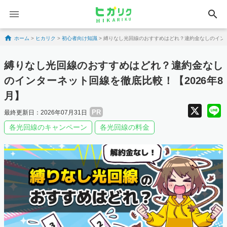
search
Skip to content
ホーム
>
ヒカリク
>
初心者向け知識
>
縛りなし光回線のおすすめはどれ？違約金なしのインタ
縛りなし光回線のおすすめはどれ？違約金なし
のインターネット回線を徹底比較！【2026年8
月】
X
PR
最終更新日：2026年07月31日
各光回線のキャンペーン
各光回線の料金