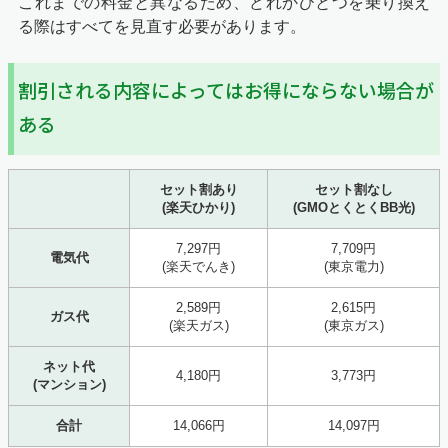
これまでの料金と異なるため、どれかひとつを乗り換え
る際はすべてを見直す必要があります。
割引される内容によってはお得にならない場合が
ある
セット割あり
セット割なし
(楽天ひかり)
(GMOとくとくBB光)
7,297円
7,709円
電気代
(楽天でんき)
(東京電力)
2,589円
2,615円
ガス代
(楽天ガス)
(東京ガス)
ネット代
4,180円
3,773円
(マンション)
合計
14,066円
14,097円