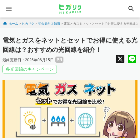
search
Skip to content
ホーム
>
ヒカリク
>
初心者向け知識
>
電気とガスをネットとセットでお得に使える光回線は
電気とガスをネットとセットでお得に使える光
回線は？おすすめの光回線を紹介！
X
PR
最終更新日：2026年06月15日
各光回線のキャンペーン