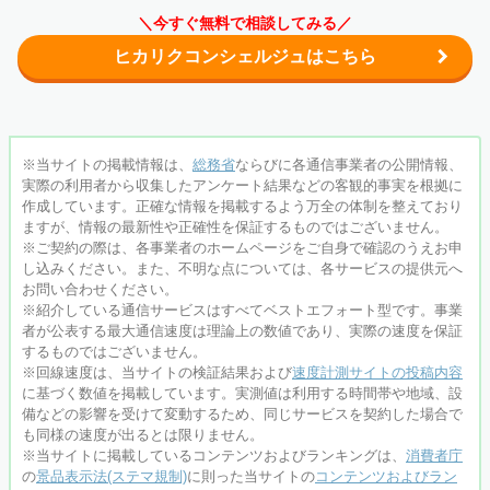
＼今すぐ無料で相談してみる／
ヒカリクコンシェルジュはこちら
※当サイトの掲載情報は、
総務省
ならびに各通信事業者の公開情報、
実際の利用者から収集したアンケート結果などの客観的事実を根拠に
作成しています。正確な情報を掲載するよう万全の体制を整えており
ますが、情報の最新性や正確性を保証するものではございません。
※ご契約の際は、各事業者のホームページをご自身で確認のうえお申
し込みください。また、不明な点については、各サービスの提供元へ
お問い合わせください。
※紹介している通信サービスはすべてベストエフォート型です。事業
者が公表する最大通信速度は
理論上の数値であり、実際の速度を保証
するものではございません。
※回線速度は、当サイトの検証結果および
速度計測サイトの投稿内容
に基づく数値を掲載しています。実測値は利用する時間帯や地域、設
備などの影響を受けて変動するため、同じサービスを契約した場合で
も同様の速度が出るとは限りません。
※当サイトに掲載しているコンテンツおよびランキングは、
消費者庁
の
景品表示法(ステマ規制)
に則った当サイトの
コンテンツおよびラン