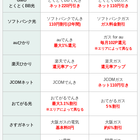
GMO
とくとくBBでんき
とくとくBBガス
とくとくBB光
ネット220円引き
ネット110円引き
ソフトバンクでんき
ソフトバンクガス
ソフトバンク光
110円割引(2年間)
ガス料金割引
ガス for au
auでんき
auひかり
毎月102P還元
最大1%還元
※エリアによって異なる
楽天でんき
楽天ガス
楽天ひかり
還元率アップ
還元率アップ
JCOMガス
JCOMネット
JCOMでんき
ネット110円引き
おてがるでんき
おてがるガス
おてがる光
最大3.1%割引
5％割引
※エリアによって異なる
大阪ガスの電気
大阪ガス
さすガネット
基本料0円
約6%割引