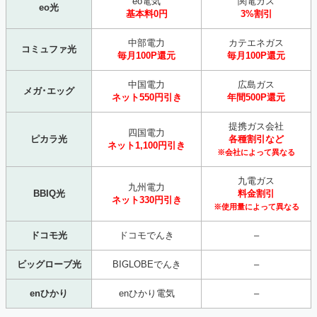
eo電気
関電ガス
eo光
基本料0円
3%割引
中部電力
カテエネガス
コミュファ光
毎月100P還元
毎月100P還元
中国電力
広島ガス
メガ･エッグ
ネット550円引き
年間500P還元
提携ガス会社
四国電力
ピカラ光
各種割引など
ネット1,100円引き
※会社によって異なる
九電ガス
九州電力
BBIQ光
料金割引
ネット330円引き
※使用量によって異なる
ドコモ光
ドコモでんき
–
ビッグローブ光
BIGLOBEでんき
–
enひかり
enひかり電気
–