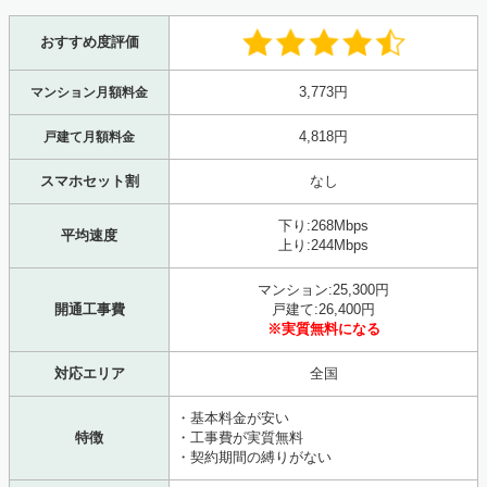
おすすめ度評価
3,773円
マンション月額料金
4,818円
戸建て月額料金
スマホセット割
なし
下り:268Mbps
平均速度
上り:244Mbps
マンション:25,300円
開通工事費
戸建て:26,400円
※実質無料になる
対応エリア
全国
・基本料金が安い
特徴
・工事費が実質無料
・契約期間の縛りがない