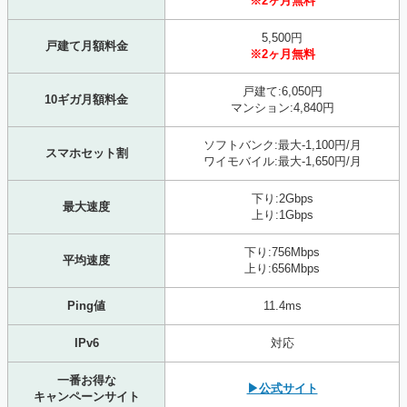
※2ヶ月無料
5,500円
戸建て月額料金
※2ヶ月無料
戸建て:6,050円
10ギガ月額料金
マンション:4,840円
ソフトバンク:最大-1,100円/月
スマホセット割
ワイモバイル:最大-1,650円/月
下り:2Gbps
最大速度
上り:1Gbps
下り:756Mbps
平均速度
上り:656Mbps
Ping値
11.4ms
IPv6
対応
一番お得な
▶公式サイト
キャンペーンサイト