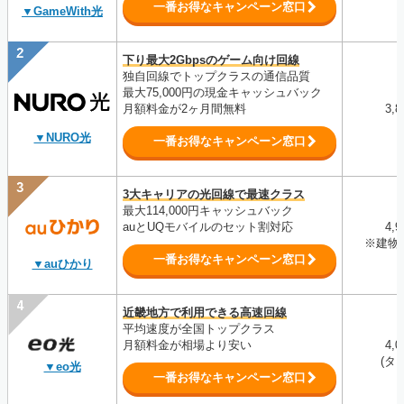
一番お得なキャンペーン窓口
▼GameWith光
下り最大2Gbpsのゲーム向け回線
独自回線でトップクラスの通信品質
最大75,000円の現金キャッシュバック
月額料金が2ヶ月間無料
3,
▼NURO光
一番お得なキャンペーン窓口
3大キャリアの光回線で最速クラス
最大114,000円キャッシュバック
auとUQモバイルのセット割対応
4,
※建物
一番お得なキャンペーン窓口
▼auひかり
近畿地方で利用できる高速回線
平均速度が全国トップクラス
月額料金が相場より安い
4,
(タ
▼eo光
一番お得なキャンペーン窓口