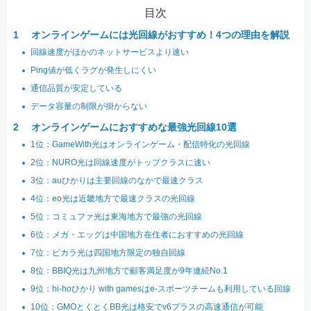
目次
オンラインゲームには光回線がおすすめ！4つの理由を解説
回線速度がほかのネットサービスより速い
Ping値が低くラグが発生しにくい
通信品質が安定している
データ容量の制限が掛からない
オンラインゲームにおすすめな最強光回線10選
1位：GameWith光はオンラインゲーム・配信特化の光回線
2位：NURO光は回線速度がトップクラスに速い
3位：auひかりは主要回線のなかで最速クラス
4位：eo光は近畿地方で最速クラスの光回線
5位：コミュファ光は東海地方で最強の光回線
6位：メガ・エッグは中国地方在住者におすすめの光回線
7位：ピカラ光は四国地方限定の独自回線
8位：BBIQ光は九州地方で顧客満足度が9年連続No.1
9位：hi-hoひかり with gamesはe-スポーツチームも利用している回線
10位：GMOとくとくBB光は格安でv6プラスの高速通信が可能