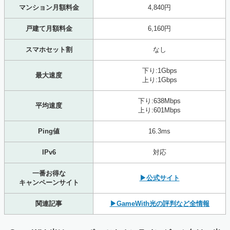
マンション月額料金
4,840円
戸建て月額料金
6,160円
スマホセット割
なし
下り:1Gbps
最大速度
上り:1Gbps
下り:638Mbps
平均速度
上り:601Mbps
Ping値
16.3ms
IPv6
対応
一番お得な
▶公式サイト
キャンペーンサイト
関連記事
▶GameWith光の評判など全情報