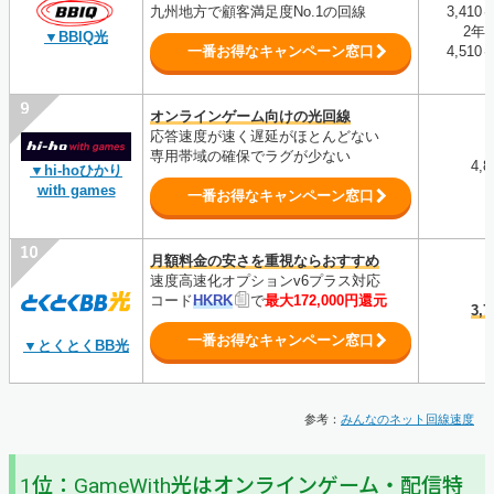
九州地方で顧客満足度No.1の回線
3,410
2年
▼BBIQ光
一番お得なキャンペーン窓口
4,510
オンラインゲーム向けの光回線
応答速度が速く遅延がほとんどない
専用帯域の確保でラグが少ない
4,
▼hi-hoひかり
with games
一番お得なキャンペーン窓口
月額料金の安さを重視ならおすすめ
速度高速化オプションv6プラス対応
コード
HKRK
で
最大172,000円還元
3,
一番お得なキャンペーン窓口
▼とくとくBB光
参考：
みんなのネット回線速度
1位：GameWith光はオンラインゲーム・配信特