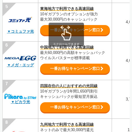
東海地方で利用できる高速回線
10ギガプランのオプションが強力
最大30,000円のキャッシュバック
4,
一番お得なキャンペーン窓口
▼コミュファ光
スクロールできます
中国地方で利用できる高速回線
最大60,000円の高額キャッシュバック
ウイルスバスターが標準搭載
4,
▼メガ・エッグ
一番お得なキャンペーン窓口
四国在住の人におすすめの光回線
10ギガプランが1年間1,650円割引
キャッシュバックが最短翌月振込
3,
▼ピカラ光
一番お得なキャンペーン窓口
九州地方で利用できる高速回線
ネットのみで最大30,000円還元
1