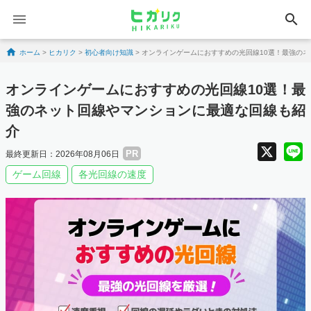
search
Skip to content
ホーム
>
ヒカリク
>
初心者向け知識
>
オンラインゲームにおすすめの光回線10選！最強の
オンラインゲームにおすすめの光回線10選！最
強のネット回線やマンションに最適な回線も紹
介
X
PR
最終更新日：2026年08月06日
ゲーム回線
各光回線の速度