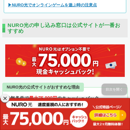
▶NURO光でオンラインゲームを遊ぶ時の注意点
NURO光の申し込み窓口は公式サイトが一番お
すすめ
NURO光の公式サイトがおすすめな理由
目次を開く
①
無条件で
最大75,000円
のキャッシュバック
②
オプション申し込みで
最大50,000円
還元
③
最大49,500円
分の工事費が実質無料になる
④最大2ヶ月は月額料金・解約費用が完全無料
⑤ネットや光電話の設定サポートが無料