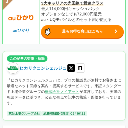
3大キャリアの光回線で最速クラス
最大114,000円キャッシュバック
オプションなしでも72,000円還元
au・UQモバイルとのセット割が使える
auひかり
最もお得な窓口はこちら
この記事の監修・執筆
ヒカリクコンシェルジュ
『ヒカリクコンシェルジュ』は、プロの相談員が無料でお客さまに
最適なネット回線を案内・提案するサービスです。東証スタンダー
ド上場企業グループの
株式会社ノイアット
が運営しており、実際の
相談データに基づき、公正な視点で記事の執筆・監修を行っていま
す。
東証上場グループ会社
総務省届出代理店: C2416122