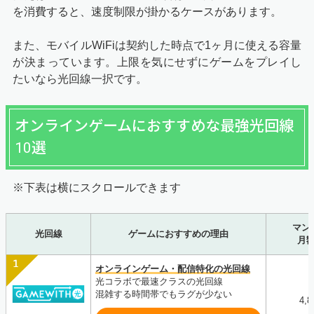
を消費すると、速度制限が掛かるケースがあります。
また、モバイルWiFiは契約した時点で1ヶ月に使える容量
が決まっています。上限を気にせずにゲームをプレイし
たいなら光回線一択です。
オンラインゲームにおすすめな最強光回線
10選
※下表は横にスクロールできます
マン
光回線
ゲームにおすすめの理由
月
オンラインゲーム・配信特化の光回線
光コラボで最速クラスの光回線
混雑する時間帯でもラグが少ない
4,