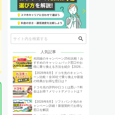
search
人気記事
光回線のキャンペーン25社比較！お
すすめのキャッシュバック窓口やお
得に乗り換える方法を紹介【2026年
8月】
【2026年8月】ドコモ光のキャンペ
ーン比較！全30社で乗り換えや新規
の特典がお得な窓口は？
ドコモ光の評判や口コミは悪い？料
金はお得？メリットデメリットは？
【2026年8月】ソフトバンク光のキ
ャンペーン詳細！新規契約でお得な
窓口を解説