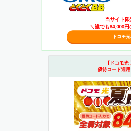
当サイト限
＼誰でも84,00
ドコモ光
【ドコモ光 
優待コード適用