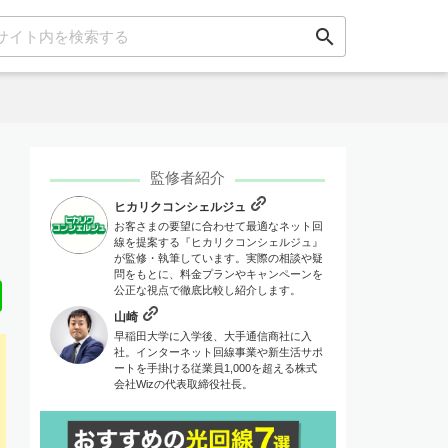
search
監修者紹介
ヒカリクコンシェルジュ
お客さまの要望に合わせて最適なネット回
線を提案する『ヒカリクコンシェルジュ』
が監修・執筆しています。実際の相談や疑
問をもとに、料金プランやキャンペーンを
Line
公正な視点で徹底比較し紹介します。
山崎
早稲田大学に入学後、大手通信商社に入
社。インターネット回線事業や新生活サポ
ートを手掛ける従業員1,000を超える株式
会社Wizの代表取締役社長。