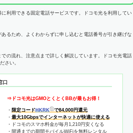
得に利用できる固定電話サービスです。ドコモ光を利用してい
があるため、よくわからずに申し込むと電話番号が引き継げな
までの流れ、注意点まで詳しく解説しています。ドコモ光電話
ださい。
窓口
⇒ドコモ光はGMOとくとくBBが最もお得！
・
限定コード
HKRK
で84,000円還元
・
最大10Gbpsでインターネットが快適に使える
・ドコモのスマホ料金が毎月1,210円安くなる
・開通までの期間モバイルWiFiを無料レンタル