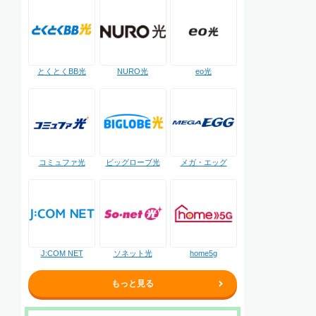
NURO光
とくとくBB光
eo光
コミュファ光
ビッグローブ光
メガ・エッグ
J:COM NET
ソネット光
home5g
もっと見る