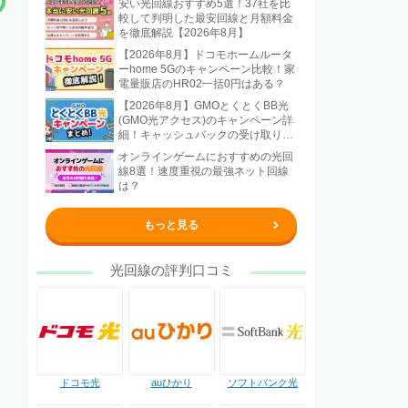
安い光回線おすすめ5選！37社を比
較して判明した最安回線と月額料金
を徹底解説【2026年8月】
【2026年8月】ドコモホームルータ
ーhome 5Gのキャンペーン比較！家
電量販店のHR02一括0円はある？
【2026年8月】GMOとくとくBB光
(GMO光アクセス)のキャンペーン詳
細！キャッシュバックの受け取り方
法も解説
オンラインゲームにおすすめの光回
線8選！速度重視の最強ネット回線
は？
もっと見る
光回線の評判口コミ
ドコモ光
auひかり
ソフトバンク光