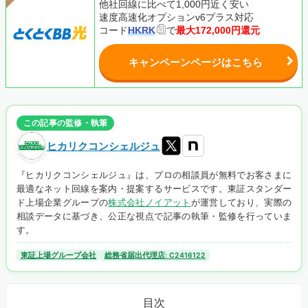
他社回線に比べて1,000円近く安い
速度高速化オプションv6プラス対応
コード
HKRK
で
最大172,000円還元
キャンペーンページはこちら
この記事の監修・執筆
ヒカリクコンシェルジュ
『ヒカリクコンシェルジュ』は、プロの相談員が無料でお客さまに
最適なネット回線を案内・提案するサービスです。東証スタンダー
ド上場企業グループの
株式会社ノイアット
が運営しており、実際の
相談データに基づき、公正な視点で記事の執筆・監修を行っていま
す。
東証上場グループ会社
総務省届出代理店: C2416122
目次