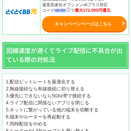
速度高速化オプションv6プラス対応
コード
HKRK
で
最大172,000円還元
キャンペーンページはこちら
回線速度が遅くてライブ配信に不具合が出
ている際の対処法
1.配信ビットレートを最適化する
2.無線接続なら有線接続に切り替える
3.優先にできないなら5Ghz帯で接続する
4.ライブ配信に関係ないアプリを閉じる
5.ネットに繋がっている他の端末を切断する
6.端末やルーターを再起動する
7.同時配信をやめる
8.ルーターやLANケーブルを買い替える