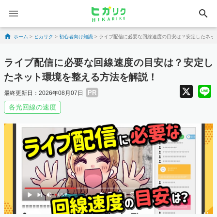
search
Skip to content
ホーム
>
ヒカリク
>
初心者向け知識
>
ライブ配信に必要な回線速度の目安は？安定したネッ
ライブ配信に必要な回線速度の目安は？安定し
たネット環境を整える方法を解説！
X
PR
最終更新日：2026年08月07日
各光回線の速度