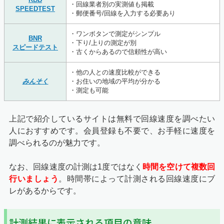
・回線業者別の実測値も掲載
SPEEDTEST
・郵便番号/回線を入力する必要あり
・ワンボタンで測定がシンプル
BNR
・下り/上りの測定が別
スピードテスト
・古くからあるので信頼性が高い
・他の人との速度比較ができる
みんそく
・お住いの地域の平均が分かる
・測定も可能
上記で紹介しているサイトは無料で回線速度を調べたい
人におすすめです。会員登録も不要で、お手軽に速度を
調べられるのが魅力です。
なお、回線速度の計測は1度ではなく
時間を空けて複数回
行いましょう
。時間帯によって計測される回線速度にブ
レがあるからです。
計測結果に表示される項目の意味