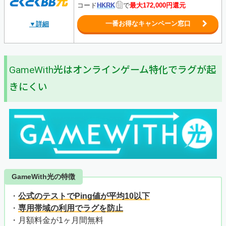
コード
HKRK
で
最大172,000円還元
一番お得なキャンペーン窓口
▼詳細
GameWith光はオンラインゲーム特化でラグが起
きにくい
GameWith光の特徴
・
公式のテストでPing値が平均10以下
・
専用帯域の利用でラグを防止
・月額料金が1ヶ月間無料