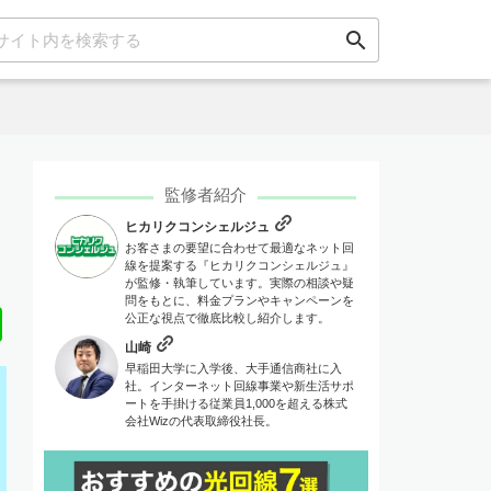
search
監修者紹介
ヒカリクコンシェルジュ
お客さまの要望に合わせて最適なネット回
線を提案する『ヒカリクコンシェルジュ』
が監修・執筆しています。実際の相談や疑
問をもとに、料金プランやキャンペーンを
Line
公正な視点で徹底比較し紹介します。
山崎
早稲田大学に入学後、大手通信商社に入
社。インターネット回線事業や新生活サポ
ートを手掛ける従業員1,000を超える株式
会社Wizの代表取締役社長。