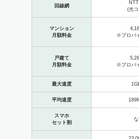
NT
回線網
(光コ
マンション
4,1
月額料金
※プロバ
戸建て
5,2
月額料金
※プロバ
最大速度
1G
平均速度
189
スマホ
な
セット割
22,