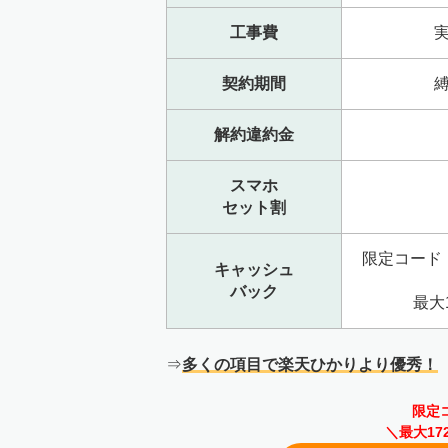
工事費
契約期間
解約違約金
スマホ
セット割
限定コード
キャッシュ
バック
最大1
⇒
多くの項目で
楽天ひかりより優秀！
限定
＼最大17