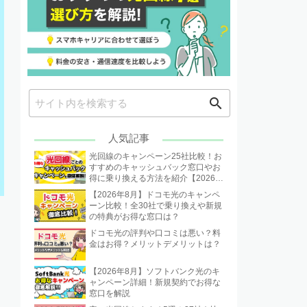
search
人気記事
光回線のキャンペーン25社比較！お
すすめのキャッシュバック窓口やお
得に乗り換える方法を紹介【2026年
8月】
【2026年8月】ドコモ光のキャンペ
ーン比較！全30社で乗り換えや新規
の特典がお得な窓口は？
ドコモ光の評判や口コミは悪い？料
金はお得？メリットデメリットは？
【2026年8月】ソフトバンク光のキ
ャンペーン詳細！新規契約でお得な
窓口を解説