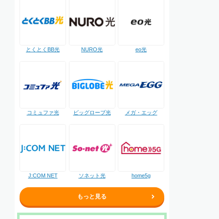
NURO光
とくとくBB光
eo光
コミュファ光
ビッグローブ光
メガ・エッグ
J:COM NET
ソネット光
home5g
もっと見る