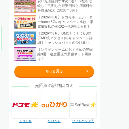
安い光回線おすすめ5選！37社を比
較して判明した最安回線と月額料金
を徹底解説【2026年8月】
【2026年8月】ドコモホームルータ
ーhome 5Gのキャンペーン比較！家
電量販店のHR02一括0円はある？
【2026年8月】GMOとくとくBB光
(GMO光アクセス)のキャンペーン詳
細！キャッシュバックの受け取り方
法も解説
オンラインゲームにおすすめの光回
線8選！速度重視の最強ネット回線
は？
もっと見る
光回線の評判口コミ
ドコモ光
auひかり
ソフトバンク光