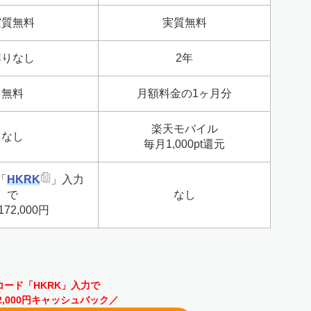
実質無料
実質無料
縛りなし
2年
無料
月額料金の1ヶ月分
楽天モバイル
なし
毎月1,000pt還元
「
HKRK
」入力
で
なし
72,000円
コード「HKRK」入力で
2,000円キャッシュバック／