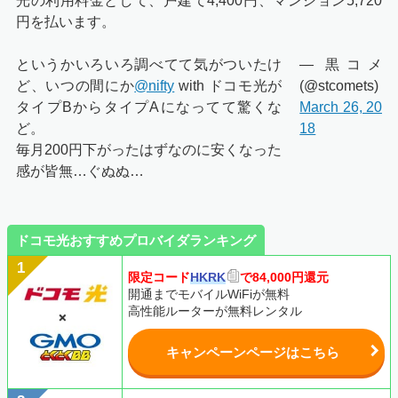
光の利用料金として、戸建て4,400円、マンション5,720
円を払います。
というかいろいろ調べてて気がついたけ
— 黒コメ
ど、いつの間にか
@nifty
with ドコモ光が
(@stcomets)
タイプBからタイプAになってて驚くな
March 26, 20
ど。
18
毎月200円下がったはずなのに安くなった
感が皆無…ぐぬぬ…
ドコモ光おすすめプロバイダランキング
限定コード
HKRK
で84,000円還元
開通までモバイルWiFiが無料
高性能ルーターが無料レンタル
キャンペーンページはこちら