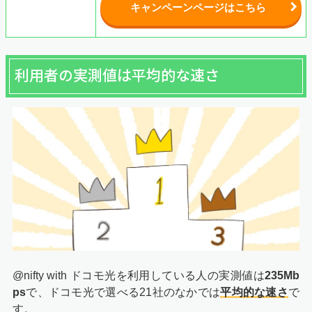
キャンペーンページはこちら
利用者の実測値は平均的な速さ
@nifty with ドコモ光を利用している人の実測値は
235Mb
ps
で、ドコモ光で選べる21社のなかでは
平均的な速さ
で
す。