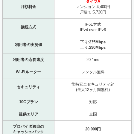
タイプA
月額料金
マンション:4,400円
戸建て:5,720円
IPoE方式
接続方式
IPv4 over IPv6
下り:
235Mbps
利用者の実測値
上り:
290Mbps
利用者の応答速度
20.1ms
Wi-Fiルーター
レンタル無料
常時安全セキュリティ24
セキュリティ
(最大12ヶ月間無料)
10Gプラン
対応
提供エリア
全国
プロバイダ独自の
20,000円
キャッシュバック