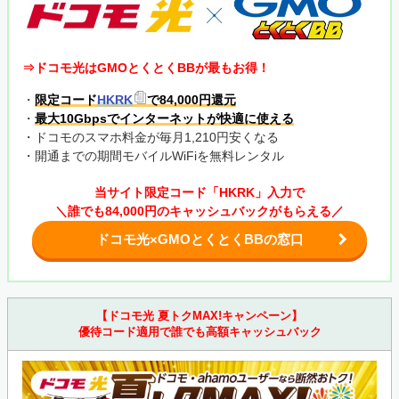
⇒ドコモ光はGMOとくとくBBが最もお得！
・
限定コード
HKRK
で84,000円還元
・
最大10Gbpsでインターネットが快適に使える
・ドコモのスマホ料金が毎月1,210円安くなる
・開通までの期間モバイルWiFiを無料レンタル
当サイト限定コード「HKRK」入力で
＼誰でも84,000円のキャッシュバックがもらえる／
ドコモ光×GMOとくとくBBの窓口
【ドコモ光 夏トクMAX!キャンペーン】
優待コード適用で誰でも高額キャッシュバック