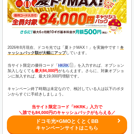
2026年8月現在、ドコモ光では「夏トクMAX！」を実施中です！
キ
ャッシュバック額が大幅にアップ
しています。
当サイト限定の優待コード「
HKRK
」を入力すれば、オプション
加入しなくても
最大84,000円
がもらえます。さらに、対象オプショ
ンに加入すれば、最大19,000円増額です。
キャンペーン終了時期は未定なので、検討している人は以下のボタ
ンからすぐに手続きしましょう。
当サイト限定コード「HKRK」入力で
＼誰でも84,000円のキャッシュバックがもらえる／
ドコモ光×GMOとくとくBB
キャンペーンサイトはこちら