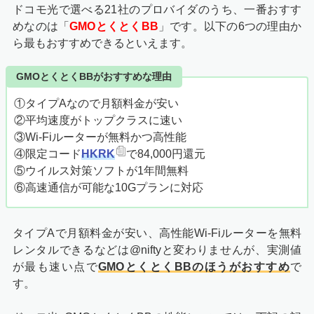
ドコモ光で選べる21社のプロバイダのうち、一番おすす
めなのは「
GMOとくとくBB
」です。以下の6つの理由か
ら最もおすすめできるといえます。
GMOとくとくBBがおすすめな理由
①タイプAなので月額料金が安い
②平均速度がトップクラスに速い
③Wi-Fiルーターが無料かつ高性能
④限定コード
HKRK
で84,000円還元
⑤ウイルス対策ソフトが1年間無料
⑥高速通信が可能な10Gプランに対応
タイプAで月額料金が安い、高性能Wi-Fiルーターを無料
レンタルできるなどは@niftyと変わりませんが、実測値
が最も速い点で
GMOとくとくBBのほうがおすすめ
で
す。