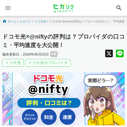
search
Skip to content
ホーム
>
ヒカリク
>
ドコモ光
>
ドコモ光×@niftyの評判は？プロバイダの口コミ・平均速度
ドコモ光×@niftyの評判は？プロバイダの口コ
ミ・平均速度を大公開！
X
PR
最終更新日：2026年06月02日
ドコモ光
ドコモ光のプロバイダ