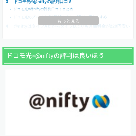
ドコモ光×@niftyの評判口コミ
ドコモ光×@niftyの評判口コミまとめ
ドコモ光のプロバイダはGMOとくとくBBが一番おすすめ
もっと見る
@niftyはタイプAだからタイプBよりも月額料金が220円安い
ドコモ光×@niftyの評判は良いほう