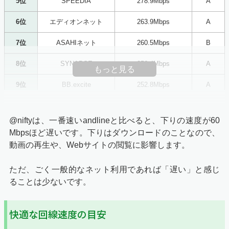
5位
SPEEDIA
278.9Mbps
A
6位
エディオンネット
263.9Mbps
A
7位
ASAHIネット
260.5Mbps
B
8位
SYNAPSE
256.4Mbps
A
もっと見る
9位
BB.excite
252.8Mbps
A
10位
＠nifty
235.4Mbps
A
@niftyは、一番速いandlineと比べると、下りの速度が60
11位
BIGLOBE
232.2Mbps
A
Mbpsほど遅いです。下りはダウンロードのことなので、
動画の再生や、Webサイトの閲覧に影響します。
12位
タイガースネット
215.2Mbps
A
13位
DTI
209.8Mbps
A
ただ、ごく一般的なネット利用であれば「遅い」と感じ
ることは少ないです。
楽天
14位
193.5Mbps
A
ブロードバンド
快適な回線速度の目安
15位
hi-ho
100.3Mbps
B