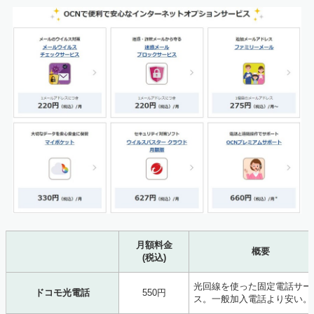
月額料金
概要
(税込)
光回線を使った固定電話サー
ドコモ光電話
550円
ス。一般加入電話より安い。