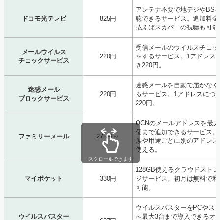
アンテナ不要で地デジやBS
ドコモ光テレビ
825円
聴できるサービス。追加料金
払えばスカパーの視聴も可能
受信メールのウイルスチェッ
メールウイルス
220円
をするサービス。1アドレス
チェックサービス
き220円。
迷惑メールを自動で届かなく
迷惑メール
220円
るサービス。1アドレスにつ
ブロックサービス
220円。
OCNのメールアドレスを最大
個まで追加できるサービス。
ファミリーメール
275円～
族や用途ごとに別のアドレス
使える。
スクロールできます
128GB使えるクラウドストレ
マイポケット
330円
ジサービス。初月は無料で利
可能。
ウイルスバスターをPCやス
ウイルスバスター
へ最大3台まで導入できるオ