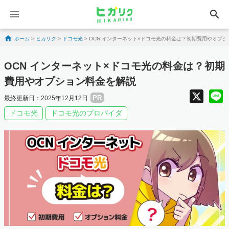
search
Skip to content
ホーム
>
ヒカリク
>
ドコモ光
>
OCN インターネット×ドコモ光の料金は？初期費用やオプ
OCN インターネット×ドコモ光の料金は？初期
費用やオプション料金を解説
X
PR
最終更新日：2025年12月12日
ドコモ光
ドコモ光のプロバイダ