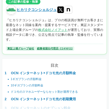
この記事の監修・執筆
ヒカリクコンシェルジュ
『ヒカリクコンシェルジュ』は、プロの相談員が無料でお客さまに
最適なネット回線を案内・提案するサービスです。東証スタンダー
ド上場企業グループの
株式会社ノイアット
が運営しており、実際の
相談データに基づき、公正な視点で記事の執筆・監修を行っていま
す。
東証上場グループ会社
総務省届出代理店: C2416122
目次
OCN インターネット×ドコモ光の月額料金
1ギガプランの月額料金
10ギガプランの月額料金
ドコモのスマホユーザーならセット割が適用できる
OCN インターネット×ドコモ光の初期費用
OCN インターネットのオプション料金