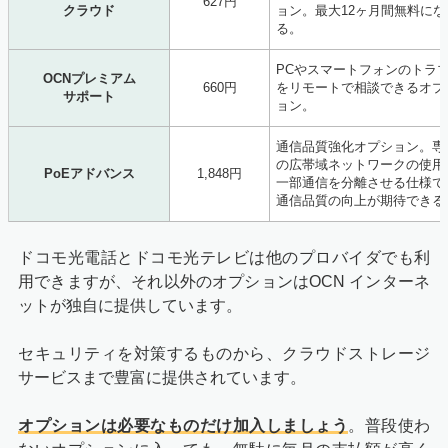
627円
クラウド
ョン。最大12ヶ月間無料にな
る。
PCやスマートフォンのトラ
OCNプレミアム
660円
をリモートで相談できるオプ
サポート
ョン。
通信品質強化オプション。専
の広帯域ネットワークの使用
PoEアドバンス
1,848円
一部通信を分離させる仕様で
通信品質の向上が期待できる
ドコモ光電話とドコモ光テレビは他のプロバイダでも利
用できますが、それ以外のオプションはOCN インターネ
ットが独自に提供しています。
セキュリティを対策するものから、クラウドストレージ
サービスまで豊富に提供されています。
オプションは必要なものだけ加入しましょう
。普段使わ