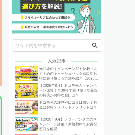
search
人気記事
光回線のキャンペーン25社比較！お
すすめのキャッシュバック窓口やお
得に乗り換える方法を紹介【2026年
8月】
【2026年8月】ドコモ光のキャンペ
ーン比較！全30社で乗り換えや新規
の特典がお得な窓口は？
ドコモ光の評判や口コミは悪い？料
金はお得？メリットデメリットは？
【2026年8月】ソフトバンク光のキ
ャンペーン詳細！新規契約でお得な
窓口を解説