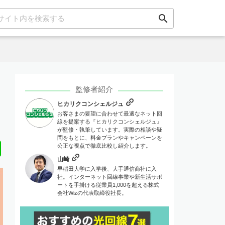
search
監修者紹介
ヒカリクコンシェルジュ
お客さまの要望に合わせて最適なネット回
線を提案する『ヒカリクコンシェルジュ』
が監修・執筆しています。実際の相談や疑
問をもとに、料金プランやキャンペーンを
Line
公正な視点で徹底比較し紹介します。
山崎
早稲田大学に入学後、大手通信商社に入
社。インターネット回線事業や新生活サポ
ートを手掛ける従業員1,000を超える株式
会社Wizの代表取締役社長。