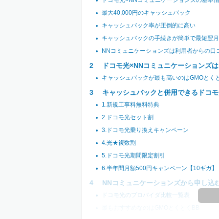
ドコモ光×NNコミュニケーションズの基本
最大40,000円のキャッシュバック
キャッシュバック率が圧倒的に高い
キャッシュバックの手続きが簡単で最短翌月
NNコミュニケーションズは利用者からの口
ドコモ光×NNコミュニケーションズ
キャッシュバックが最も高いのはGMOとくと
キャッシュバックと併用できるドコモ
1.新規工事料無料特典
2.ドコモ光セット割
3.ドコモ光乗り換えキャンペーン
4.光★複数割
5.ドコモ光期間限定割引
6.半年間月額500円キャンペーン【10ギガ】
NNコミュニケーションズから申し込
ドコモ光のプロバイダ比較一覧表
最もおすすめなのはGMOとくとくBB