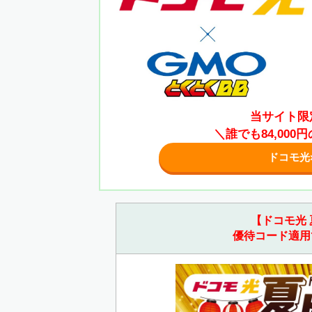
当サイト限
＼誰でも84,00
ドコモ光
【ドコモ光 
優待コード適用