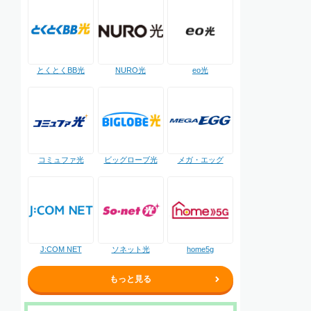
NURO光
とくとくBB光
eo光
コミュファ光
ビッグローブ光
メガ・エッグ
J:COM NET
ソネット光
home5g
もっと見る