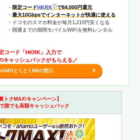
・
限定コード
HKRK
で84,000円還元
・
最大10Gbpsでインターネットが快適に使える
・ドコモのスマホ料金が毎月1,210円安くなる
・開通までの期間モバイルWiFiを無料レンタル
定コード「HKRK」入力で
0円のキャッシュバックがもらえる／
×GMOとくとくBBの窓口
夏トクMAX!キャンペーン】
で誰でも高額キャッシュバック