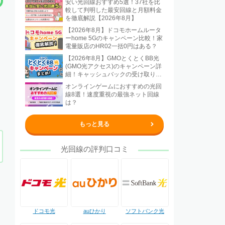
安い光回線おすすめ5選！37社を比
較して判明した最安回線と月額料金
を徹底解説【2026年8月】
【2026年8月】ドコモホームルータ
ーhome 5Gのキャンペーン比較！家
電量販店のHR02一括0円はある？
【2026年8月】GMOとくとくBB光
(GMO光アクセス)のキャンペーン詳
細！キャッシュバックの受け取り方
法も解説
オンラインゲームにおすすめの光回
線8選！速度重視の最強ネット回線
は？
もっと見る
光回線の評判口コミ
ドコモ光
auひかり
ソフトバンク光